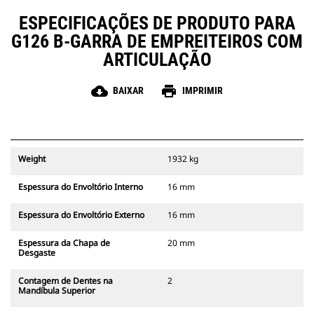
demolição de estruturas,
ESPECIFICAÇÕES DE PRODUTO PARA
movimentação e classificação de
materiais, carregamento e
G126 B-GARRA DE EMPREITEIROS COM
descarregamento de rochas,
ARTICULAÇÃO
sucata, tubos, materiais residuais
e outros detritos.
cloud_download
print
BAIXAR
IMPRIMIR
Weight
1932 kg
Espessura do Envoltório Interno
16 mm
Espessura do Envoltório Externo
16 mm
Espessura da Chapa de
20 mm
Desgaste
Contagem de Dentes na
2
Mandíbula Superior