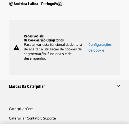
América Latina ‧ Português
Redes Sociais
Os Cookies São Obrigatórios
Para ativar esta funcionalidade, terá
Configurações
warning
de aceitar a utilização de cookies de
de Cookie
segmentação, funcionais e de
desempenho.
Marcas Da Caterpillar
Caterpillar.com
Caterpillar Contato E Suporte
Minhas Preferências De Marketing