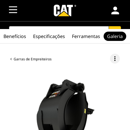
person
SEARCH
search
Benefícios
Especificações
Ferramentas
Galeria
more_vert
Garras de Empreiteiros