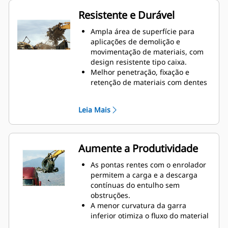
Resistente e Durável
Ampla área de superfície para
aplicações de demolição e
movimentação de materiais, com
design resistente tipo caixa.
Melhor penetração, fixação e
retenção de materiais com dentes
de intertravamento dois sobre
três.
Leia Mais
Os dentes longos e de grande
espaçamento para melhor
visibilidade permitem manter a
atenção ao trabalho.
Aumente a Produtividade
Pontas, envoltórios e tiras de
desgaste são feitos de aço AR400
As pontas rentes com o enrolador
para oferecer alta durabilidade
permitem a carga e a descarga
nas aplicações mais difíceis.
contínuas do entulho sem
obstruções.
A menor curvatura da garra
inferior otimiza o fluxo do material
e a penetração em volumes