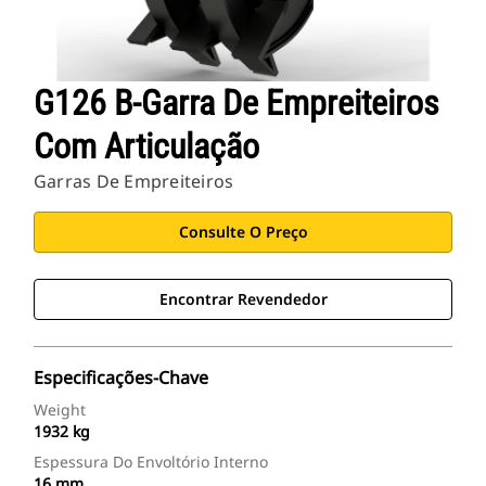
G126 B-Garra De Empreiteiros
Com Articulação
Garras De Empreiteiros
Consulte O Preço
Encontrar Revendedor
Especificações-Chave
Weight
1932 kg
Espessura Do Envoltório Interno
16 mm