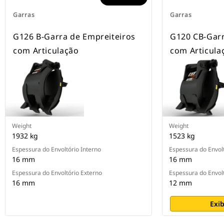
Garras
Garras
G126 B-Garra de Empreiteiros
G120 CB-Garr
com Articulação
com Articula
Weight
Weight
1932 kg
1523 kg
Espessura do Envoltório Interno
Espessura do Envolt
16 mm
16 mm
Espessura do Envoltório Externo
Espessura do Envol
16 mm
12 mm
Exib