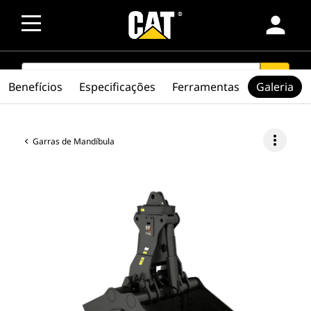
person
SEARCH
search
Benefícios
Especificações
Ferramentas
Galeria
more_vert
Garras de Mandíbula