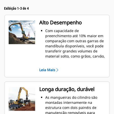
Exibição 1-3 de 4
Alto Desempenho
Com capacidade de
preenchimento até 10% maior em
comparação com outras garras de
mandíbula disponíveis, você pode
transferir grandes volumes de
material solto, como grãos, carvão,
areia e cascalho.
Mova cargas do tamanho da
Leia Mais
produção com ampla abertura da
concha para materiais volumosos.
A poderosa força de fechamento
das conchas da garra combinada
Longa duração, durável
com o tempo de abertura e
fechamento rápidos ajuda a
As mangueiras do cilindro são
reduzir os tempos de ciclo e a
montadas internamente na
manter a tarefa de movimentar
estrutura com dois painéis de
mais toneladas por hora.
manutenção removíveis para