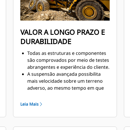
VALOR A LONGO PRAZO E
DURABILIDADE
Todas as estruturas e componentes
são comprovados por meio de testes
abrangentes e experiência do cliente.
A suspensão avançada possibilita
mais velocidade sobre um terreno
adverso, ao mesmo tempo em que
absorve cargas de impacto.
A suspensão dianteira oscila ±6
Leia Mais
graus para uma absorção de
impactos suave.
Os chassis foram projetados para
suportar cargas de torque, diminuir