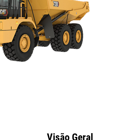
efícios
Especificações
Ferramentas
Galeria
Visão Geral