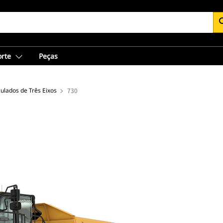
se
orte
Peças
ulados de Três Eixos
730