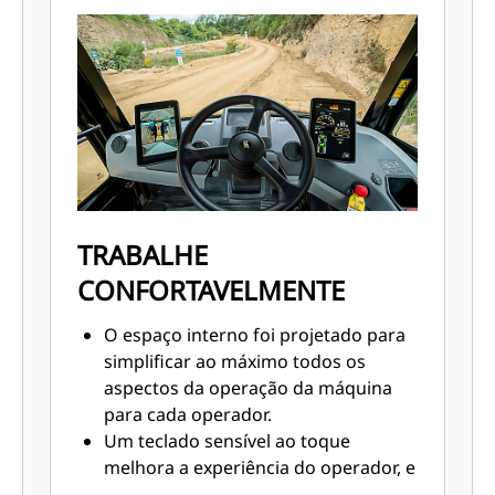
a tensão na área dos rolamentos de
articulação do chassi e otimizar a
geometria da suspensão.
Os chassis são soldados por robô
para durabilidade máxima.
A báscula reprojetada oferece uma
borda superior reforçada no trilho
lateral.
TRABALHE
CONFORTAVELMENTE
O espaço interno foi projetado para
simplificar ao máximo todos os
aspectos da operação da máquina
para cada operador.
Um teclado sensível ao toque
melhora a experiência do operador, e
um indicador giratório oferece um