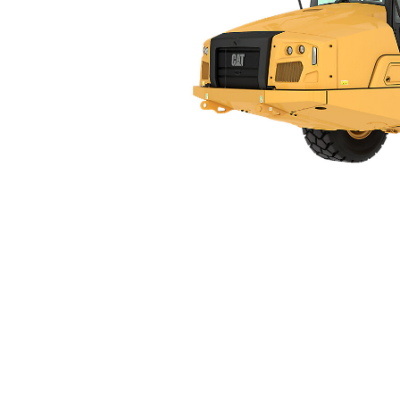
730
Ben
Alterar Modelo