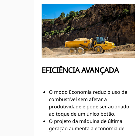
resposta e aumenta a potência de
retardo para descida controlada de
rampas.
EFICIÊNCIA AVANÇADA
O modo Economia reduz o uso de
combustível sem afetar a
produtividade e pode ser acionado
ao toque de um único botão.
O projeto da máquina de última
geração aumenta a economia de
combustível com custos de