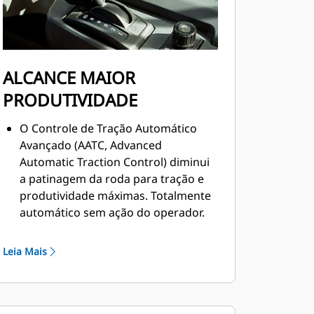
ALCANCE MAIOR
PRODUTIVIDADE
O Controle de Tração Automático
Avançado (AATC, Advanced
Automatic Traction Control) diminui
a patinagem da roda para tração e
produtividade máximas. Totalmente
automático sem ação do operador.
A Limitação de Altura da Báscula
permite aos operadores ajustar
Leia Mais
parâmetros de altura máximos e
mínimos, ajudando a aumentar a
eficiência de ciclo e garantir que a
máquina opere dentro das restrições