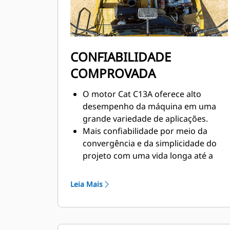
CONFIABILIDADE
COMPROVADA
O motor Cat C13A oferece alto
desempenho da máquina em uma
grande variedade de aplicações.
Mais confiabilidade por meio da
convergência e da simplicidade do
projeto com uma vida longa até a
reforma.
O impacto minimizado dos sistemas
Leia Mais
de emissões permite uma resposta
excelente e uma ampla potência.
O retardador do freio de
compressão do motor melhora a