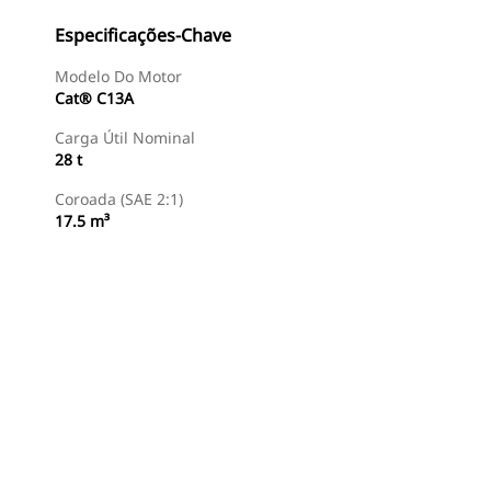
Especificações-Chave
Modelo Do Motor
Cat® C13A
Carga Útil Nominal
28 t
Coroada (SAE 2:1)
17.5 m³
Encontrar Revendedor
Consulte O Preço