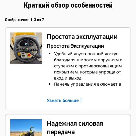
Краткий обзор особенностей
Отображение 1-3 из 7
Простота эксплуатации
Простота Эксплуатации
Удобный двусторонний доступ
благодаря широким поручням и
ступеням с противоскользящим
покрытием, которые упрощают
вход и выход
Панель управления включает в
себя датчики уровней в
топливном и водяном баках,
Узнать больше
счетчик моточасов, датчик
температуры охлаждающей
жидкости двигателя, а также
световые аварийные
Надежная силовая
индикаторы для
передача
информирования оператора