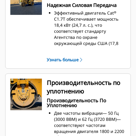
Прочные кулисные
Надежная Силовая Передача
переключатели позволяют легко
Эффективный двигатель Cat
®
настроить частоту вращения
C1.7T обеспечивает мощность
двигателя, выбрать
18,4 кВт (24,7 л. с.), что
вибрационный валец,
соответствует стандарту
активировать стояночный
Агентства по охране
тормоз, подсветку и
окружающей среды США (17,8
дополнительный
кВт (23,8 л. с.))​.
предупредительный маячок
Функция автоматического
Частота вращения двигателя
Узнать больше
прогрева предотвращает
настраивается с помощью
активацию системы вибрации и
переключателя мгновенного
снижает обороты двигателя на
действия, позволяющего
холостом ходу, пока гидросистема
Производительность по
выбрать низкую, среднюю или
не достигнет 10º C (50º F)
высокую скорость
уплотнению
Функция автоматического
Дополнительные механизмы
отключения двигателя на
регулировки сиденья с боковым
Производительность По
холостом ходу активируется по
Уплотнению
и продольным перемещением, а
умолчанию через 30 минут,
также два ходовых рычага
Две частоты вибрации— 50 Гц
время отключения можно
обеспечивают хорошую
(3000 ВВМ) и 62 Гц (3720 ВВМ)—
настроить в программе CAT
видимость с обеих сторон
соответствуют частотам
Electronic Technician (Cat ET)​
машины
вращения двигателя 1800 и 2200
Максимальный преодолеваемый