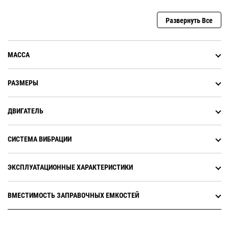
катка и расширяют возможности
работы в траншеях
Развернуть Все
Различные варианты балласта,
прикрепленные на опоры
вальцов, повышают статическую
МАССА
линейную нагрузку, что
улучшает гибкость работы и
производительность уплотнения
РАЗМЕРЫ
ДВИГАТЕЛЬ
СИСТЕМА ВИБРАЦИИ
ЭКСПЛУАТАЦИОННЫЕ ХАРАКТЕРИСТИКИ
ВМЕСТИМОСТЬ ЗАПРАВОЧНЫХ ЕМКОСТЕЙ