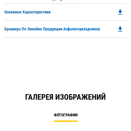
file_download
Do
Основные Характеристики
P
O
file_download
Do
Брошюра По Линейке Продукции Асфальтоукладчиков
in
P
a
O
N
in
Ta
a
N
Ta
ГАЛЕРЕЯ ИЗОБРАЖЕНИЙ
ФОТОГРАФИИ