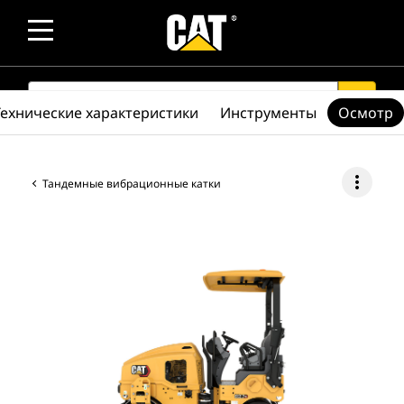
SEARCH
search
Технические характеристики
Инструменты
Осмотр
more_vert
Тандемные вибрационные катки