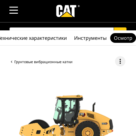
SEARCH
search
Технические характеристики
Инструменты
Осмотр
more_vert
Грунтовые вибрационные катки