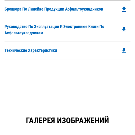
O
N
file_download
Do
Брошюра По Линейке Продукции Асфальтоукладчиков
in
Ta
P
a
O
N
Do
Руководство По Эксплуатации И Электронные Книги По
in
file_download
Ta
P
Асфальтоукладчикам
a
O
N
in
Ta
file_download
Do
Технические Характеристики
a
P
N
O
Ta
in
a
N
Ta
ГАЛЕРЕЯ ИЗОБРАЖЕНИЙ