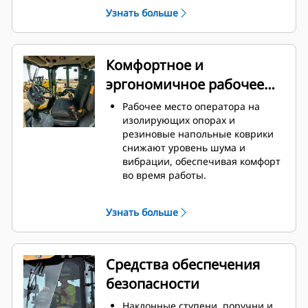
выбросы загрязняющих веществ
Узнать больше
MAR-1 Бразилии, эквивалентного
стандартам Tier 3 EPA США и
Stage IIIA ЕС.
Экономичный режим
Комфортное и
ограничивает частоту вращения
эргономичное рабочее
двигателя и снижает расход
топлива.
место оператора
Рабочее место оператора на
изолирующих опорах и
резиновые напольные коврики
снижают уровень шума и
вибрации, обеспечивая комфорт
во время работы.
Простые в использовании
элементы управления
Узнать больше
сгруппированы по функциям, а
большой дисплей отображает
данные о производительности
машины.
Средства обеспечения
Сиденье, подлокотник и рулевая
безопасности
колонка регулируются для
комфортной работы в течение
Наклонные ступени, поручни и