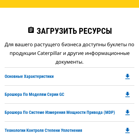
assignment
ЗАГРУЗИТЬ РЕСУРСЫ
Для вашего растущего бизнеса доступны буклеты по
продукции Caterpillar и другие информационные
документы.
file_download
Do
Основные Характеристики
P
O
file_download
Do
Брошюра По Моделям Серии GC
in
P
a
O
N
file_download
Do
Брошюра По Системе Измерения Мощности Привода (MDP)
in
Ta
P
a
O
N
file_download
Do
Технологии Контроля Степени Уплотнения
in
Ta
P
a