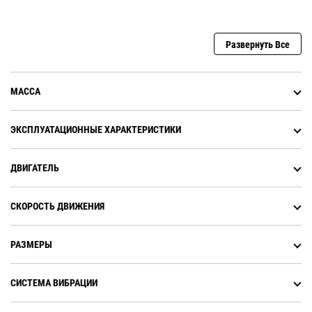
Достигайте целей по уплотнению
с помощью автоматического
контроля скорости: зеленые
индикаторы помогают убедиться,
Развернуть Все
что скорость движения
соответствует правильному
распределению ударных
МАССА
нагрузок.
ЭКСПЛУАТАЦИОННЫЕ ХАРАКТЕРИСТИКИ
ДВИГАТЕЛЬ
СКОРОСТЬ ДВИЖЕНИЯ
РАЗМЕРЫ
СИСТЕМА ВИБРАЦИИ