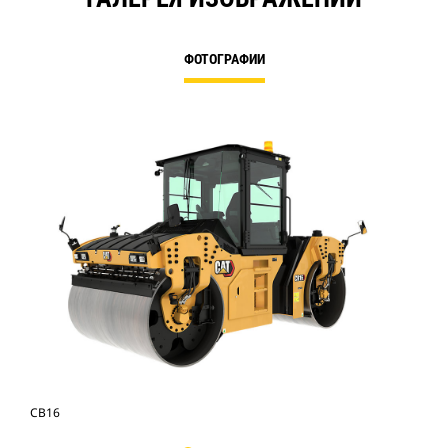
ФОТОГРАФИИ
CB16
CB