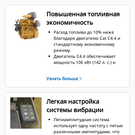
Функции машины со
светодиодными индикаторами
Повышенная топливная
сгруппированы независимо друг
экономичность
от друга для упрощения
управления и быстрой
Расход топлива до 10% ниже
активации.
благодаря двигателю Cat C4.4 и
Двусторонний доступ на
стандартному экономичному
машинах с конструкцией ROPS/
режиму.
навесом позволяет операторам
Двигатель C4.4 обеспечивает
легко подниматься на машину и
мощность 106 кВт (142 л. с.) и
спускаться с нее (только для США
соответствует региональным
и Канады).
требованиям по выбросам.
Узнать больше
Уникальная конструкция
экономичного режима изменяет
частоту вращения двигателя в
зависимости от нагрузки;
Легкая настройка
вибрация с высокой амплитудой
системы вибрации
использует более высокую
частоту вращения двигателя, в
Пятиамплитудная система
то время как статическая
использует одну частоту с пятью
прокатка экономит топливо и
различными амплитудами, что
работает при низкой частоте