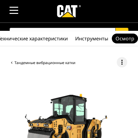
SEARCH
search
Технические характеристики
Инструменты
Осмотр
more_vert
Тандемные вибрационные катки