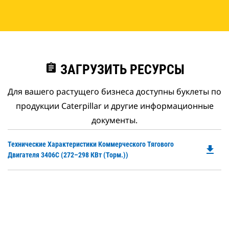
assignment
ЗАГРУЗИТЬ РЕСУРСЫ
Для вашего растущего бизнеса доступны буклеты по
продукции Caterpillar и другие информационные
документы.
Do
Технические Характеристики Коммерческого Тягового
file_download
P
Двигателя 3406C (272–298 КВт (торм.))
O
in
a
N
Ta