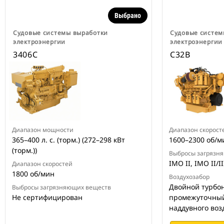
Выбрано
Судовые системы выработки
Судовые систем
электроэнергии
электроэнергии
3406C
C32B
Диапазон мощности
Диапазон скорост
365–400 л. с. (торм.) (272–298 кВт
1600–2300 об/м
(торм.))
Выбросы загрязн
IMO II, IMO II/I
Диапазон скоростей
1800 об/мин
Воздухозабор
Двойной турбон
Выбросы загрязняющих веществ
Не сертифицирован
промежуточный
наддувного воз