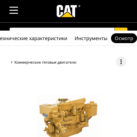
SEARCH
search
Технические характеристики
Инструменты
Осмотр
more_vert
Коммерческие тяговые двигатели