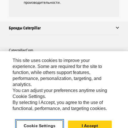
производительности.
Бренды Caterpillar
Caterpillar.com
Связаться С Caterpillar
This site uses cookies to improve your
experience. Some are required for the site to
Карта Сайта
function, while others support features,
performance, personalization, targeting, and
Cookie Settings
analytics.
Юридическая Информация
You can adjust your preferences anytime using
Cookie Settings.
Конфиденциальность Личных Данных
By selecting I Accept, you agree to the use of
functional, performance, and targeting cookies.
CIS - Russian
© 2026 Caterpillar. Все права сохранены.
Cookie Settings
I Accept