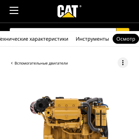
SEARCH
search
Технические характеристики
Инструменты
Осмотр
more_vert
Вспомогательные двигатели