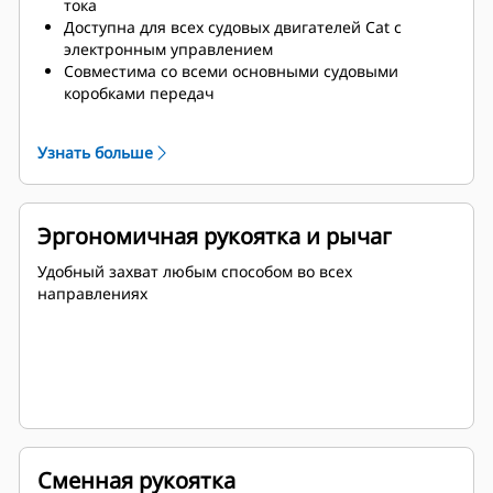
тока
Доступна для всех судовых двигателей Cat с
электронным управлением
Совместима со всеми основными судовыми
коробками передач
Возможность управления с 8 командных пунктов
Встроенное устройство управления двигателя,
Узнать больше
коробки передач, включая траловый клапан
Переключатель режимов работы, включая
прогрев, траловый ход, повышенный траловый
ход, малый ход и крейсерский режим
Эргономичная рукоятка и рычаг
Режим синхронизации для судов с двумя винтами
с помощью одинарного рычага
Удобный захват любым способом во всех
Блокировка пуска двигателя
направлениях
Высокая степень конфигурируемости для
нескольких конфигураций силового агрегата
Простая автоматическая установка с поддержкой
программы Cat ET (Electronic Technician)
Опциональная резервная панель управления
Сменная рукоятка