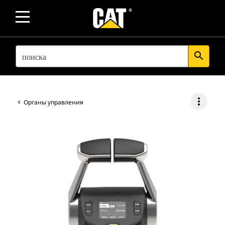
SEARCH
search
more_vert
Органы управления