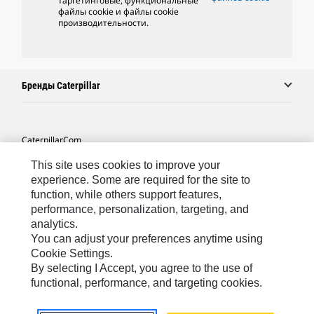
таргетинговые, функциональные
файлы cookie и файлы cookie
производительности.
Бренды Caterpillar
Caterpillar.com
Связаться С Caterpillar
This site uses cookies to improve your
experience. Some are required for the site to
Карта Сайта
function, while others support features,
performance, personalization, targeting, and
Cookie Settings
analytics.
Юридическая Информация
You can adjust your preferences anytime using
Cookie Settings.
Конфиденциальность Личных Данных
By selecting I Accept, you agree to the use of
functional, performance, and targeting cookies.