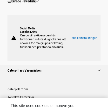
Europe ‧ Swedish
Social Media
Cookies Krävs
Om du vill aktivera den här
warning
cookieinställningar
funktionen måste du godkänna att
cookies för målgruppsinriktning,
funktion och prestanda används.
Caterpillars Varumärken
Caterpillar.com
Kontakta Caterpillar
Mina Marknadsföringspreferenser
This site uses cookies to improve your