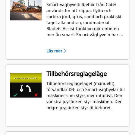
Smart-väghyveltillbehör från Cat®
används för att klippa, flytta och
sortera jord, grus, sand och praktiskt
taget alla andra grundmaterial.
Bladets Assist-funktion gör enheten
mer än smart. Smart-väghyveln har en
tvärfallsfunktion för slirstyrda lastare
och kompakta bandlastare.
Läs mer
Tillbehörsreglageläge
Tillbehörsreglageläget (manuellt)
förvandlar D3- och Smart-väghyvlar till
maskiner som styrs mer intuitivt. Den
vänstra joysticken styr maskinen. Den
högre joysticken styr tillbehöret.