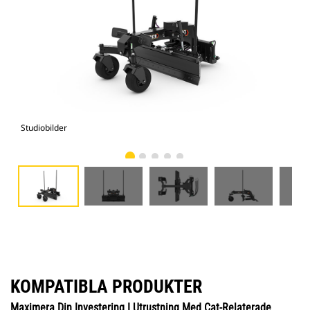
Studiobilder
Vy 
KOMPATIBLA PRODUKTER
Maximera Din Investering I Utrustning Med Cat-Relaterade