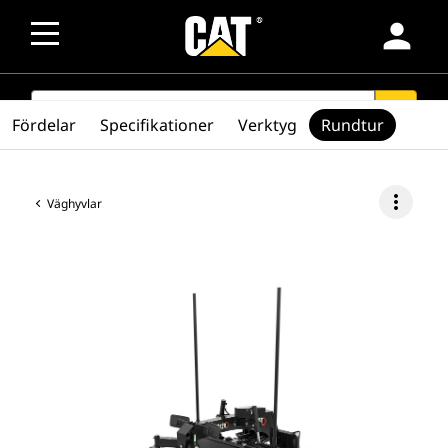
person
SEARCH
search
Fördelar
Specifikationer
Verktyg
Rundtur
more_vert
Väghyvlar