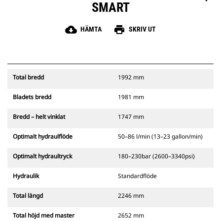
SMART
cloud_download
print
HÄMTA
SKRIV UT
Total bredd
1992 mm
Bladets bredd
1981 mm
Bredd – helt vinklat
1747 mm
Optimalt hydraulflöde
50–86 l/min (13–23 gallon/min)
Optimalt hydraultryck
180–230bar (2600–3340psi)
Hydraulik
Standardflöde
Total längd
2246 mm
Total höjd med master
2652 mm