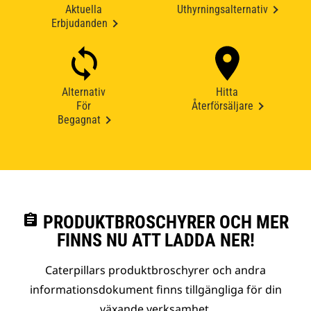
Aktuella
Uthyrningsalternativ
Erbjudanden
Alternativ
Hitta
För
Återförsäljare
Begagnat
assignment
PRODUKTBROSCHYRER OCH MER
FINNS NU ATT LADDA NER!
Caterpillars produktbroschyrer och andra
informationsdokument finns tillgängliga för din
växande verksamhet.