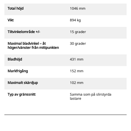
Total höjd
1046 mm
Vikt
894 kg
Tiltvinkelområde +/-
15 grader
Maximal bladvinkel – åt
30 grader
höger/vänster från mittpunkten
Bladhöjd
431 mm
Markfrigång
152 mm
Maximalt skärdjup
102 mm
Typ av gränssnitt
Samma som på slirstyrda
lastare