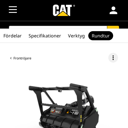
person
SEARCH
search
Fördelar
Specifikationer
Verktyg
Rundtur
more_vert
Frontröjare