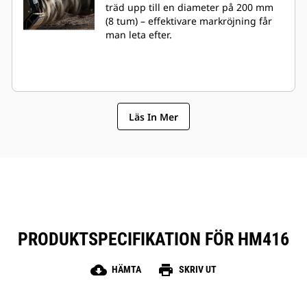
träd upp till en diameter på 200 mm
(8 tum) – effektivare markröjning får
man leta efter.
Läs In Mer
PRODUKTSPECIFIKATION FÖR HM416
cloud_download
print
HÄMTA
SKRIV UT