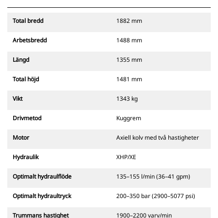
Total bredd
1882 mm
Arbetsbredd
1488 mm
Längd
1355 mm
Total höjd
1481 mm
Vikt
1343 kg
Drivmetod
Kuggrem
Motor
Axiell kolv med två hastigheter
Hydraulik
XHP/XE
Optimalt hydraulflöde
135–155 l/min (36–41 gpm)
Optimalt hydraultryck
200–350 bar (2900–5077 psi)
Trummans hastighet
1900–2200 varv/min