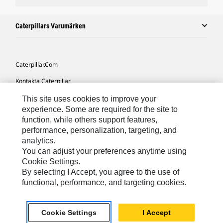
Caterpillars Varumärken
Caterpillar.com
Kontakta Caterpillar
Mina Marknadsföringspreferenser
This site uses cookies to improve your
experience. Some are required for the site to
Platskarta
function, while others support features,
performance, personalization, targeting, and
Cookie Settings
analytics.
Juridiskt
You can adjust your preferences anytime using
Cookie Settings.
Sekretess
By selecting I Accept, you agree to the use of
functional, performance, and targeting cookies.
Europe-Swedish
© 2026 Caterpillar. Med ensamrätt.
Cookie Settings
I Accept