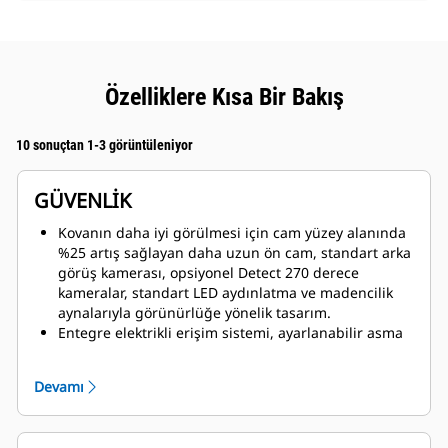
Özelliklere Kısa Bir Bakış
10 sonuçtan 1-3 görüntüleniyor
GÜVENLİK
Kovanın daha iyi görülmesi için cam yüzey alanında
%25 artış sağlayan daha uzun ön cam, standart arka
görüş kamerası, opsiyonel Detect 270 derece
kameralar, standart LED aydınlatma ve madencilik
aynalarıyla görünürlüğe yönelik tasarım.
Entegre elektrikli erişim sistemi, ayarlanabilir asma
basamaklar, 45 derece açılı geniş merdivenler, acil
durum çıkış merdiveni ve her iki tarafta tam
Devamı
tutacaklar ile iyileştirilmiş giriş ve çıkış.
Servis alanlarının içerisinde tasarlanan kaymaz
geniş yüzeyli geçitler ve entegre kilitleme/devre dışı