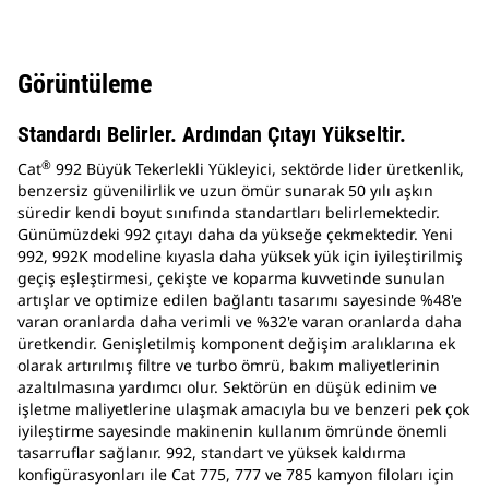
Görüntüleme
Standardı Belirler. Ardından Çıtayı Yükseltir.
®
Cat
992 Büyük Tekerlekli Yükleyici, sektörde lider üretkenlik,
benzersiz güvenilirlik ve uzun ömür sunarak 50 yılı aşkın
süredir kendi boyut sınıfında standartları belirlemektedir.
Günümüzdeki 992 çıtayı daha da yükseğe çekmektedir. Yeni
992, 992K modeline kıyasla daha yüksek yük için iyileştirilmiş
geçiş eşleştirmesi, çekişte ve koparma kuvvetinde sunulan
artışlar ve optimize edilen bağlantı tasarımı sayesinde %48'e
varan oranlarda daha verimli ve %32'e varan oranlarda daha
üretkendir. Genişletilmiş komponent değişim aralıklarına ek
olarak artırılmış filtre ve turbo ömrü, bakım maliyetlerinin
azaltılmasına yardımcı olur. Sektörün en düşük edinim ve
işletme maliyetlerine ulaşmak amacıyla bu ve benzeri pek çok
iyileştirme sayesinde makinenin kullanım ömründe önemli
tasarruflar sağlanır. 992, standart ve yüksek kaldırma
konfigürasyonları ile Cat 775, 777 ve 785 kamyon filoları için