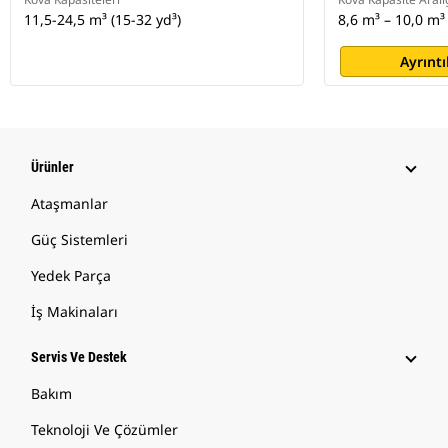
11,5-24,5 m³ (15-32 yd³)
8,6 m³ – 10,0 m³ 
Ayrıntı
Ürünler
Ataşmanlar
Güç Sistemleri
Yedek Parça
İş Makinaları
Servis Ve Destek
Bakım
Teknoloji Ve Çözümler