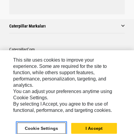
Caterpillar Markaları
Caterpillar.com
Caterpillar Müşteri Hizmetleri Ve Iletişim
This site uses cookies to improve your
experience. Some are required for the site to
Site Haritası
function, while others support features,
performance, personalization, targeting, and
Cookie Settings
analytics.
Yasal
You can adjust your preferences anytime using
Cookie Settings.
Gizlilik
By selecting I Accept, you agree to the use of
functional, performance, and targeting cookies.
Africa, Middle East ‧ Türk
© 2026 Caterpillar. Tüm Hakları Saklıdır.
Cookie Settings
I Accept