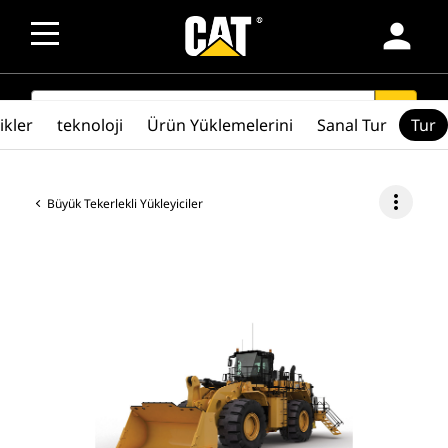
person
SEARCH
search
ikler
teknoloji
Ürün Yüklemelerini
Sanal Tur
Tur
more_vert
Büyük Tekerlekli Yükleyiciler