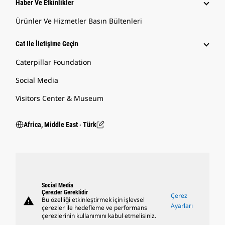
Haber Ve Etkinlikler
Ürünler Ve Hizmetler Basın Bültenleri
Cat Ile İletişime Geçin
Caterpillar Foundation
Social Media
Visitors Center & Museum
Africa, Middle East ‧ Türk
Social Media
Çerezler Gereklidir
Çerez
warning
Bu özelliği etkinleştirmek için işlevsel
Ayarları
çerezler ile hedefleme ve performans
çerezlerinin kullanımını kabul etmelisiniz.