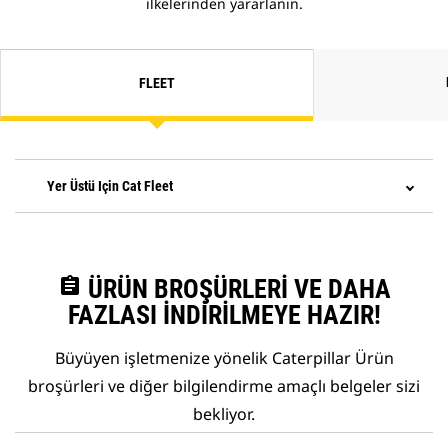
ilkelerinden yararlanın.
FLEET
Yer Üstü Için Cat Fleet
assignment
ÜRÜN BROŞÜRLERI VE DAHA
FAZLASI İNDIRILMEYE HAZIR!
Büyüyen işletmenize yönelik Caterpillar Ürün
broşürleri ve diğer bilgilendirme amaçlı belgeler sizi
bekliyor.