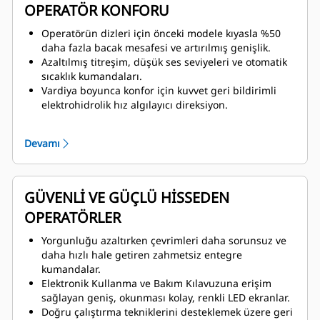
bırakma noktaları.
OPERATÖR KONFORU
Hem ileri hem de geri viteste maksimum hızı
ayarlayan hız sınırlayıcı.
Operatörün dizleri için önceki modele kıyasla %50
daha fazla bacak mesafesi ve artırılmış genişlik.
Azaltılmış titreşim, düşük ses seviyeleri ve otomatik
sıcaklık kumandaları.
Vardiya boyunca konfor için kuvvet geri bildirimli
elektrohidrolik hız algılayıcı direksiyon.
9 inç hareket edebilir Yeni Nesil Koltuk, aktif
soğutma ve ısıtma, ayarlanabilir bel desteği, koltuk
Devamı
minderi yatırma ayarı ve koltuk ile baş dayanağında
hava ayarlı payandalara sahip basınçlı kabin.
GÜVENLİ VE GÜÇLÜ HİSSEDEN
OPERATÖRLER
Yorgunluğu azaltırken çevrimleri daha sorunsuz ve
daha hızlı hale getiren zahmetsiz entegre
kumandalar.
Elektronik Kullanma ve Bakım Kılavuzuna erişim
sağlayan geniş, okunması kolay, renkli LED ekranlar.
Doğru çalıştırma tekniklerini desteklemek üzere geri