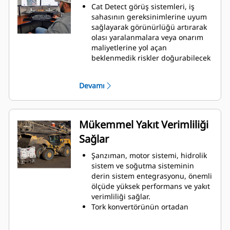
Cat Detect görüş sistemleri, iş
sahasının gereksinimlerine uyum
sağlayarak görünürlüğü artırarak
olası yaralanmalara veya onarım
maliyetlerine yol açan
beklenmedik riskler doğurabilecek
sürekli değişen koşulları
yönetmenize yardımcı olur.
Devamı
Çarpışma riskini azaltma sistemi,
entegre akıllı sensör dizisini
kullanarak geri manevralarda
çarpışma uyarısı, insan algılama,
Mükemmel Yakıt Verimliliği
hareket engelleme ve otomatik acil
Sağlar
frenleme işlevleri sunar.Ayrıca,
VisionLink™ ile olay verileri ve
Şanzıman, motor sistemi, hidrolik
güvenlik eğilimlerine ilişkin
sistem ve soğutma sisteminin
görünürlük sağlanır.
derin sistem entegrasyonu, önemli
Cat Advanced Payload artık size
ölçüde yüksek performans ve yakıt
daha fazla kontrol ve verimlilik
verimliliği sağlar.
sağlıyor. Tarif modu, doğru
Tork konvertörünün ortadan
malzeme karışımlarını garanti
kaldırılması, motor devrini ve
ederken, genişletilmiş bölünmüş
makine hızını bağımsız olarak