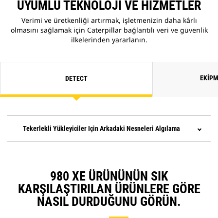
UYUMLU TEKNOLOJI VE HIZMETLER
yük kapasitesi sunar.*
Fusion™ Hızlı Ataşman Değiştirici
Verimi ve üretkenliği artırmak, işletmenizin daha kârlı
sayesinde kabinden ayrılmadan
olmasını sağlamak için Caterpillar bağlantılı veri ve güvenlik
kolayca ataşman değiştirilebilir ve
ilkelerinden yararlanın.
böylece makine bir görevden
diğerine hızlıca geçebilir.
EKIPM
DETECT
Tekerlekli Yükleyiciler Için Arkadaki Nesneleri Algılama
980 XE ÜRÜNÜNÜN SIK
KARŞILAŞTIRILAN ÜRÜNLERE GÖRE
NASIL DURDUĞUNU GÖRÜN.