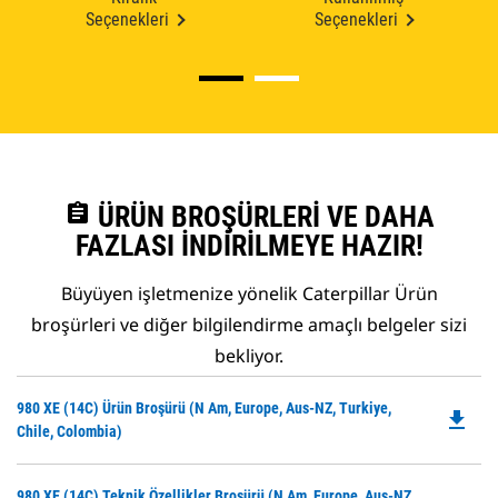
Seçenekleri
Seçenekleri
assignment
ÜRÜN BROŞÜRLERI VE DAHA
FAZLASI İNDIRILMEYE HAZIR!
Büyüyen işletmenize yönelik Caterpillar Ürün
broşürleri ve diğer bilgilendirme amaçlı belgeler sizi
bekliyor.
Do
980 XE (14C) Ürün Broşürü (N Am, Europe, Aus-NZ, Turkiye,
file_download
P
Chile, Colombia)
O
in
Do
980 XE (14C) Teknik Özellikler Broşürü (N Am, Europe, Aus-NZ,