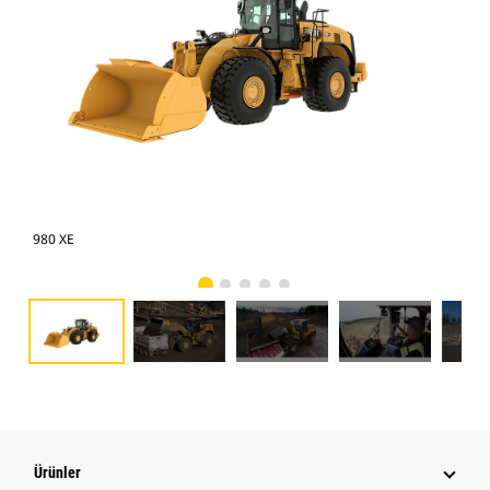
980 XE
980
Ürünler