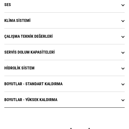
makinenin bağlantısına göre kova
SES
şeklini dengelemek için sistem
tabanlı bir yaklaşım kullanır.
Böylece, aynı azami kapasiteye
KLIMA SISTEMI
sahip diğer kovalara kıyasla, daha
yüksek dolum faktörleri ve daha iyi
malzeme tutumu sağlar.
ÇALIŞMA TEKNIK DEĞERLERI
Rölantide otomatik motor kapatma
sistemi; rölanti süresini, toplam
çalışma saatlerini ve yakıt
SERVIS DOLUM KAPASITELERI
tüketimini büyük ölçüde azaltmaya
yardımcı olur.
HIDROLIK SISTEM
Çift sarsıntısız yürüyüş sistemi
akümülatör sistemi, geniş bir yük
aralığı ve daha iyi sürüş kalitesi
BOYUTLAR - STANDART KALDIRMA
sağlar.
Opsiyonel sınırlı kayan
diferansiyeller çekişi artırır ve
BOYUTLAR - YÜKSEK KALDIRMA
lastik kaymasını azaltarak işletme
maliyetlerini düşürür.
Opsiyonel çakıllı kum taşıyıcı
konfigürasyonu, gevşek çakıllı
kumun taşınması için daha yüksek