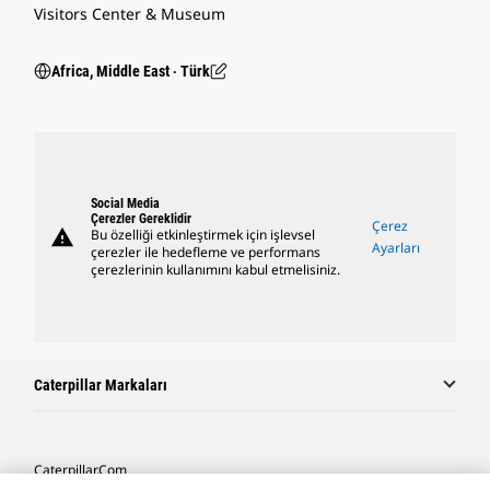
Visitors Center & Museum
Africa, Middle East ‧ Türk
Social Media
Çerezler Gereklidir
Çerez
warning
Bu özelliği etkinleştirmek için işlevsel
Ayarları
çerezler ile hedefleme ve performans
çerezlerinin kullanımını kabul etmelisiniz.
Caterpillar Markaları
Caterpillar.com