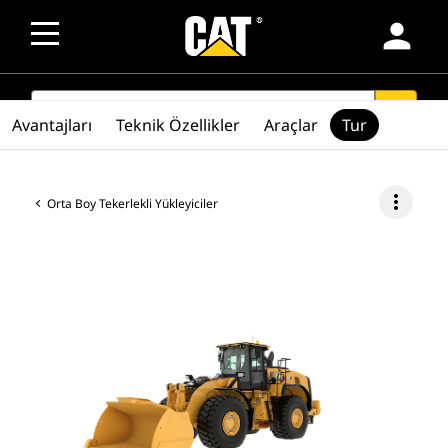
person
SEARCH
search
Avantajları
Teknik Özellikler
Araçlar
Tur
more_vert
Orta Boy Tekerlekli Yükleyiciler