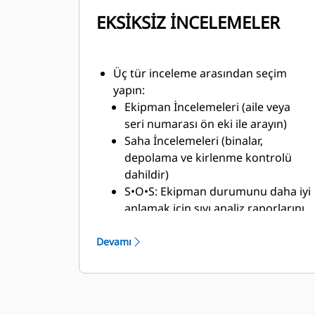
EKSİKSİZ İNCELEMELER
Üç tür inceleme arasından seçim
yapın:
Ekipman İncelemeleri (aile veya
seri numarası ön eki ile arayın)
Saha İncelemeleri (binalar,
depolama ve kirlenme kontrolü
dahildir)
S•O•S: Ekipman durumunu daha iyi
anlamak için sıvı analiz raporlarını
görüntüleyin
Devamı