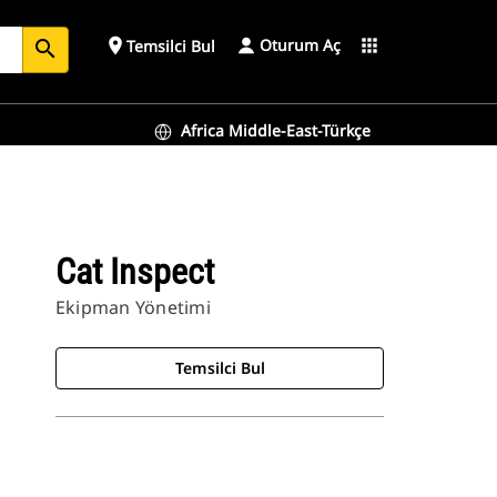
Oturum Aç
place
apps
Temsilci Bul
search
Africa Middle-East-Türkçe
Cat Inspect
Ekipman Yönetimi
Temsilci Bul