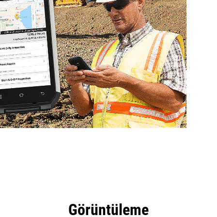
tajları
Araçlar
Tur
Görüntüleme