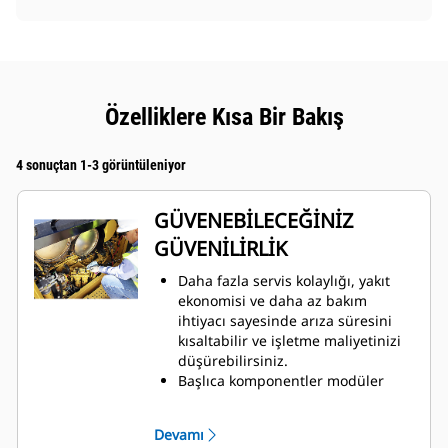
Özelliklere Kısa Bir Bakış
4 sonuçtan 1-3 görüntüleniyor
GÜVENEBİLECEĞİNİZ
GÜVENİLİRLİK
Daha fazla servis kolaylığı, yakıt
ekonomisi ve daha az bakım
ihtiyacı sayesinde arıza süresini
kısaltabilir ve işletme maliyetinizi
düşürebilirsiniz.
Başlıca komponentler modüler
olduğundan bunlar diğer
komponentlere dokunulmadan
Devamı
çıkarılıp yeniden takılabilir ve