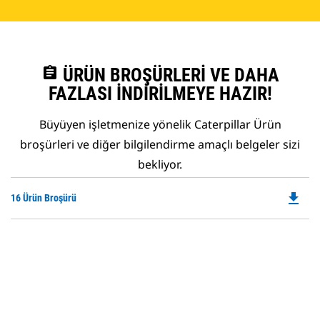
assignment
ÜRÜN BROŞÜRLERI VE DAHA
FAZLASI İNDIRILMEYE HAZIR!
Büyüyen işletmenize yönelik Caterpillar Ürün
broşürleri ve diğer bilgilendirme amaçlı belgeler sizi
bekliyor.
file_download
Do
16 Ürün Broşürü
P
O
in
a
N
Ta