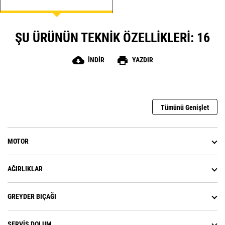
sağlayarak filonuzu ve işletme
maliyetlerinizi yönetmenize
yardımcı olur.
ŞU ÜRÜNÜN TEKNIK ÖZELLIKLERI: 16
cloud_download
print
İNDIR
YAZDIR
Tümünü Genişlet
MOTOR
AĞIRLIKLAR
GREYDER BIÇAĞI
SERVIS DOLUM