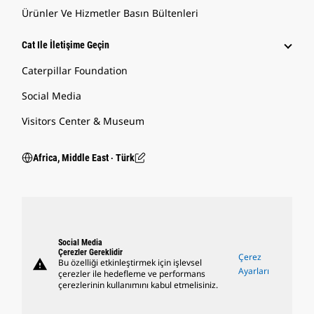
Ürünler Ve Hizmetler Basın Bültenleri
Cat Ile İletişime Geçin
Caterpillar Foundation
Social Media
Visitors Center & Museum
Africa, Middle East ‧ Türk
Social Media
Çerezler Gereklidir
Çerez
warning
Bu özelliği etkinleştirmek için işlevsel
Ayarları
çerezler ile hedefleme ve performans
çerezlerinin kullanımını kabul etmelisiniz.