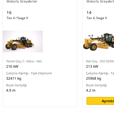
Motorlu Greyderler
Motorlu Greyderl
16
14
Tier 4 / Stage V
Tier 4, Stage V
Temel Güç (1. Vites) - Net
Net Güç - ISO 9249
216 kW
213 kW
Çalışma Ağırlığı - Tipik Ekipmanlı
Çalışma Ağırlığı - T
32411 kg
25968 kg
Bıçak Genişliği
Bıçak Genişliği
4.9 m
4.2 m
Ayrıntı