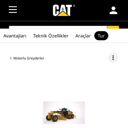
person
SEARCH
search
Avantajları
Teknik Özellikler
Araçlar
Tur
more_vert
Motorlu Greyderler