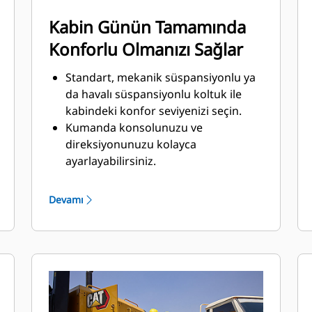
Kabin Günün Tamamında
Konforlu Olmanızı Sağlar
Standart, mekanik süspansiyonlu ya
da havalı süspansiyonlu koltuk ile
kabindeki konfor seviyenizi seçin.
Kumanda konsolunuzu ve
direksiyonunuzu kolayca
ayarlayabilirsiniz.
Yüksek kapasiteli ısıtma,
havalandırma ve klima (HVAC) sistemi
Devamı
opsiyonu taze hava sirkülasyonu
sağlar, tozu dışarıda ve camları
buğulanmamış halde tutar.
Ön ekranda mevcut ekipmanınızı
hızlıca bulun.
Dahili tespit yeri opsiyonu sayesinde
kabine kolayca bir radyo