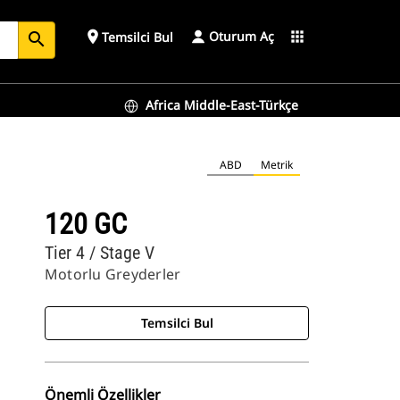
Oturum Aç
place
apps
Temsilci Bul
search
Africa Middle-East-Türkçe
ABD
Metrik
120 GC
Tier 4 / Stage V
Motorlu Greyderler
Temsilci Bul
Önemli Özellikler