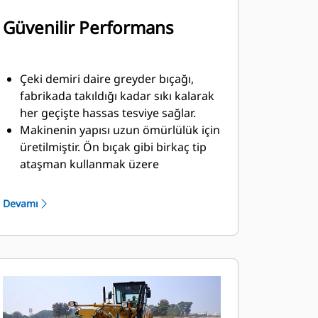
Güvenilir Performans
Çeki demiri daire greyder bıçağı,
fabrikada takıldığı kadar sıkı kalarak
her geçişte hassas tesviye sağlar.
Makinenin yapısı uzun ömürlülük için
üretilmiştir. Ön bıçak gibi birkaç tip
ataşman kullanmak üzere
tasarlanmıştır.
Kaydırmalı kavrama opsiyonu,
Devamı
makine hareket ettirilemeyen bir
nesneye çarptığında dairesel tahriki
korur.
Ön aks, yatak ömrünü maksimuma
çıkarırken bakım gereğini azaltır.
Circle Saver opsiyonu ile günlük
gresleme ihtiyacını ve pahalı daire ve