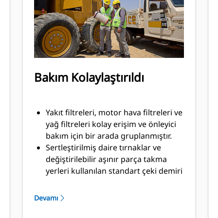
ekleyebilirsiniz.
Bakım Kolaylaştırıldı
Yakıt filtreleri, motor hava filtreleri ve
yağ filtreleri kolay erişim ve önleyici
bakım için bir arada gruplanmıştır.
Sertleştirilmiş daire tırnaklar ve
değiştirilebilir aşınır parça takma
yerleri kullanılan standart çeki demiri
daire greyder bıçağı, dayanıklılığı
artırır ve fabrikada elde edilen
Devamı
sıkılığın sürdürülmesine yardımcı
olur.