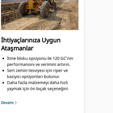
pinyon onarım sayısını azaltın.
İhtiyaçlarınıza Uygun
Ataşmanlar
İtme bloku opsiyonu ile 120 GC'nin
performansını ve verimini artırın.
Sert zemin tesviyesi için riper ve
kazıyıcı opsiyonları bulunur.
Daha fazla malzemeyi daha hızlı
yaymak için ön bıçak seçeneğini
ekleyin.
Opsiyonel römork çekme topuzu,
Devamı
ekipmanları makinenin arkasında
çekmenize olanak tanır.