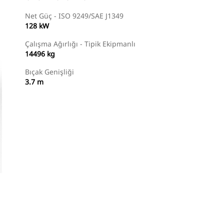
Net Güç - ISO 9249/SAE J1349
128 kW
Çalışma Ağırlığı - Tipik Ekipmanlı
14496 kg
Bıçak Genişliği
3.7 m
Temsilci Bul