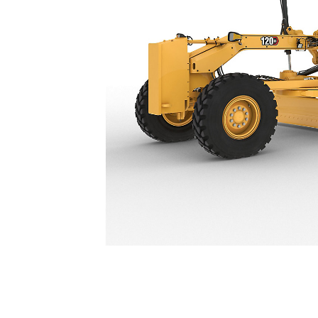
120 GC
Avan
Modeli Değiştirin