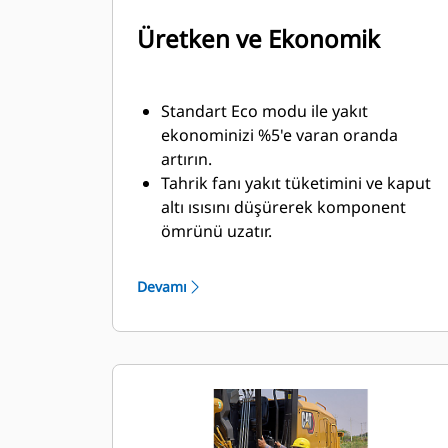
Üretken ve Ekonomik
Standart Eco modu ile yakıt
ekonominizi %5'e varan oranda
artırın.
Tahrik fanı yakıt tüketimini ve kaput
altı ısısını düşürerek komponent
ömrünü uzatır.
Elektronik Gaz Kelebeği Kumandası
ile uygulamanın gerektirdiği motor
Devamı
gücünü ve torku sağlayarak
üretkenliği artırın.
Powershift şanzıman ve dengeli
makine tasarımı, güçlü Cat C4.4
motoru ile zemine çeki demiri
gücünü tam aktarmanızı sağlar.
Hidrolik sistem, tutarlı bir tesviye için