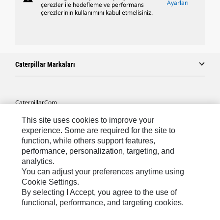
Ayarları
çerezler ile hedefleme ve performans
çerezlerinin kullanımını kabul etmelisiniz.
Caterpillar Markaları
Caterpillar.com
Caterpillar Müşteri Hizmetleri Ve Iletişim
This site uses cookies to improve your
experience. Some are required for the site to
Site Haritası
function, while others support features,
performance, personalization, targeting, and
Cookie Settings
analytics.
Yasal
You can adjust your preferences anytime using
Cookie Settings.
Gizlilik
By selecting I Accept, you agree to the use of
functional, performance, and targeting cookies.