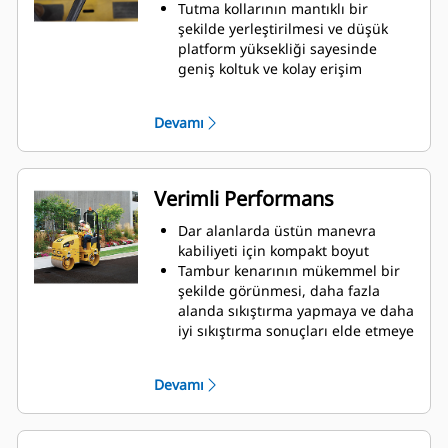
Tutma kollarının mantıklı bir
şekilde yerleştirilmesi ve düşük
platform yüksekliği sayesinde
geniş koltuk ve kolay erişim
Mekanik tahrik ve hız kontrol
kollarıyla basit kullanım
Devamı
Verimli Performans
Dar alanlarda üstün manevra
kabiliyeti için kompakt boyut
Tambur kenarının mükemmel bir
şekilde görünmesi, daha fazla
alanda sıkıştırma yapmaya ve daha
iyi sıkıştırma sonuçları elde etmeye
olanak sağlar
Sektörde lider sıkıştırma kuvveti
Devamı
olağanüstü sonuçlar sunar
Gün boyunca daha az dolum
gerektiren 145 L (38 gal) kapasiteli