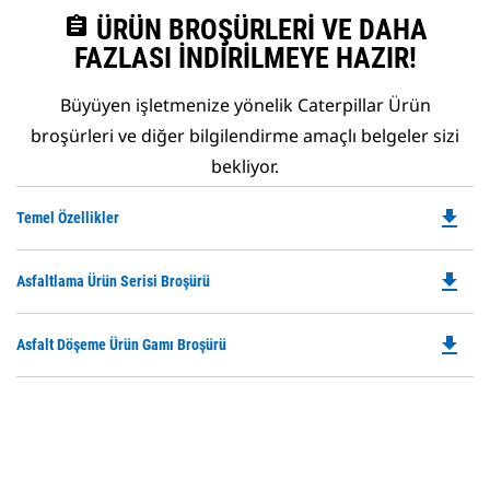
assignment
ÜRÜN BROŞÜRLERI VE DAHA
FAZLASI İNDIRILMEYE HAZIR!
Büyüyen işletmenize yönelik Caterpillar Ürün
broşürleri ve diğer bilgilendirme amaçlı belgeler sizi
bekliyor.
file_download
Do
Temel Özellikler
P
O
file_download
Do
Asfaltlama Ürün Serisi Broşürü
in
P
a
O
N
file_download
Do
Asfalt Döşeme Ürün Gamı Broşürü
in
Ta
P
a
O
N
in
Ta
a
N
Ta