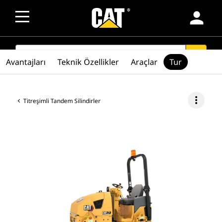
person
SEARCH
search
Avantajları
Teknik Özellikler
Araçlar
Tur
more_vert
Titreşimli Tandem Silindirler