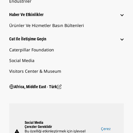
Endüstriler
Haber Ve Etkinlikler
Ürünler Ve Hizmetler Basın Bültenleri
Cat Ile İletişime Geçin
Caterpillar Foundation
Social Media
Visitors Center & Museum
Africa, Middle East ‧ Türk
Social Media
Çerezler Gereklidir
Çerez
warning
Bu özelliği etkinleştirmek için işlevsel