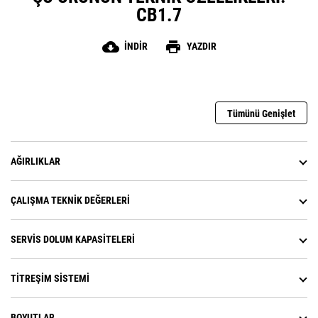
CB1.7
cloud_download
print
İNDIR
YAZDIR
Tümünü Genişlet
AĞIRLIKLAR
ÇALIŞMA TEKNIK DEĞERLERI
SERVIS DOLUM KAPASITELERI
TITREŞIM SISTEMI
BOYUTLAR