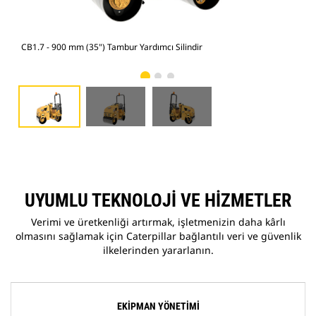
CB1.7 - 900 mm (35") Tambur Yardımcı Silindir
CB1
UYUMLU TEKNOLOJI VE HIZMETLER
Verimi ve üretkenliği artırmak, işletmenizin daha kârlı
olmasını sağlamak için Caterpillar bağlantılı veri ve güvenlik
ilkelerinden yararlanın.
EKIPMAN YÖNETIMI