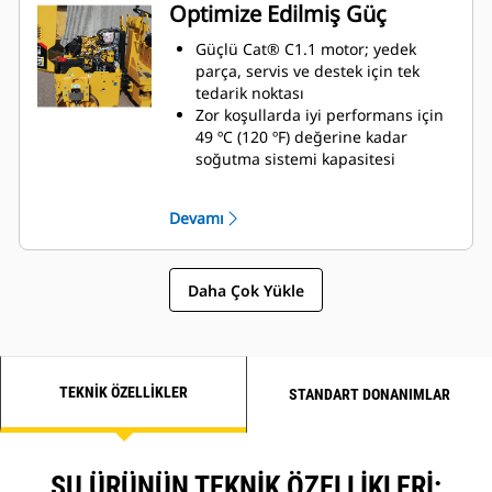
sektörde lider su deposu
Optimize Edilmiş Güç
Kanal açma işleri ve alternatif
nakliye seçenekleri için Tek
Güçlü Cat® C1.1 motor; yedek
Noktadan Kaldırma
parça, servis ve destek için tek
tedarik noktası
Zor koşullarda iyi performans için
49 ºC (120 ºF) değerine kadar
soğutma sistemi kapasitesi
Çalışma sahasında 8,6 km/sa. (5,3
mil/sa.) yüksek seyir hızı sayesinde
Devamı
hızla dolaşabilmenizi sağlayan
üstün hareket özelliği
Daha Çok Yükle
TEKNIK ÖZELLIKLER
STANDART DONANIMLAR
ŞU ÜRÜNÜN TEKNIK ÖZELLIKLERI: