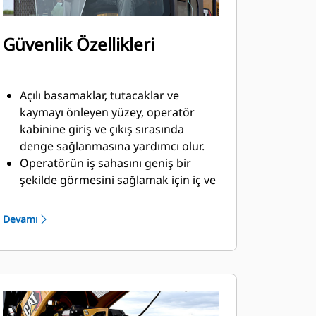
Güvenlik Özellikleri
Açılı basamaklar, tutacaklar ve
kaymayı önleyen yüzey, operatör
kabinine giriş ve çıkış sırasında
denge sağlanmasına yardımcı olur.
Operatörün iş sahasını geniş bir
şekilde görmesini sağlamak için iç ve
dış aynalar mevcuttur.
Daha eksiksiz operatör kontrolü ve
Devamı
güvenliği için geniş renkli
dokunmatik ekranı bulunan
opsiyonel arka görüş kamerasıyla
görünürlüğü artırın.
Opsiyonel operatör algılama koltuk
sensörü ve emniyet kemeri anahtarı.