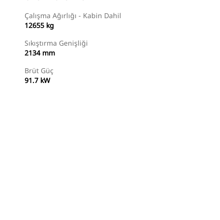
Çalışma Ağırlığı - Kabin Dahil
12655 kg
Sıkıştırma Genişliği
2134 mm
Brüt Güç
91.7 kW
Temsilci Bul