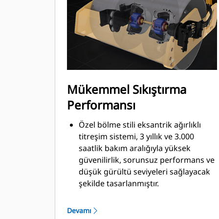
sonra kapatarak yakıt tüketimini ve
gereksiz rölanti süresini azaltır.
Mükemmel Sıkıştırma
Performansı
Özel bölme stili eksantrik ağırlıklı
titreşim sistemi, 3 yıllık ve 3.000
saatlik bakım aralığıyla yüksek
güvenilirlik, sorunsuz performans ve
düşük gürültü seviyeleri sağlayacak
şekilde tasarlanmıştır.
Yüksek statik doğrusal yükler ve
genişlikler.
Devamı
Opsiyonel Çekiş Kontrolü Sistemi,