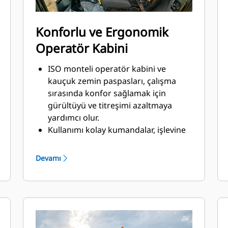
Konforlu ve Ergonomik
Operatör Kabini
ISO monteli operatör kabini ve
kauçuk zemin paspasları, çalışma
sırasında konfor sağlamak için
gürültüyü ve titreşimi azaltmaya
yardımcı olur.
Kullanımı kolay kumandalar, işlevine
göre gruplanmıştır ve geniş bir
ekranla operatörler makine
Devamı
performansı hakkında bilgilendirilir.
Koltuk, kolçak ve direksiyon kolonu,
tüm gün konfor sağlayacak şekilde
ayarlanabilir.
Operatörler, standart donanımlı bir
ROPS/FOPS güneşlik veya menteşeli