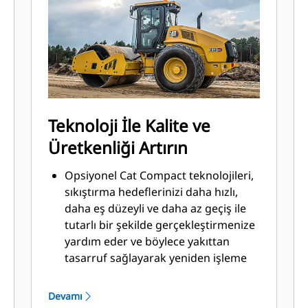
cam pencereli, opsiyonel iklim
kontrollü ROPS/FOPS kabin ile hava
koşullarından korunur.
Operatörün konforunu artırmak için
kabin yapılandırmaları, lüks yüksek
sırtlı hava süspansiyonlu koltuğa
yükseltilebilir.
Teknoloji İle Kalite ve
Üretkenliği Artırın
Opsiyonel Cat Compact teknolojileri,
sıkıştırma hedeflerinizi daha hızlı,
daha eş düzeyli ve daha az geçiş ile
tutarlı bir şekilde gerçekleştirmenize
yardım eder ve böylece yakıttan
tasarruf sağlayarak yeniden işleme
ve malzeme maliyetlerini azaltır.
Özel Makine Tahrik Gücü (MDP),
Devamı
enerji tabanlı bir ölçümdür ve hem