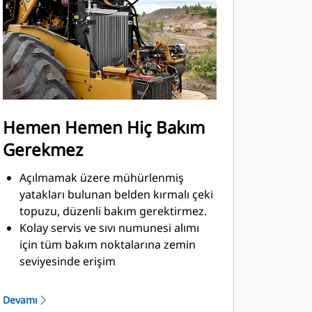
Hemen Hemen Hiç Bakım
Gerekmez
Açılmamak üzere mühürlenmiş
yatakları bulunan belden kırmalı çeki
topuzu, düzenli bakım gerektirmez.
Kolay servis ve sıvı numunesi alımı
için tüm bakım noktalarına zemin
seviyesinde erişim
500 saat motor yağı, 3.000 saat
eksantrik muhafazası ve hidrolik yağı
Devamı
ve 12.000 saat soğutucu sıvı değişim