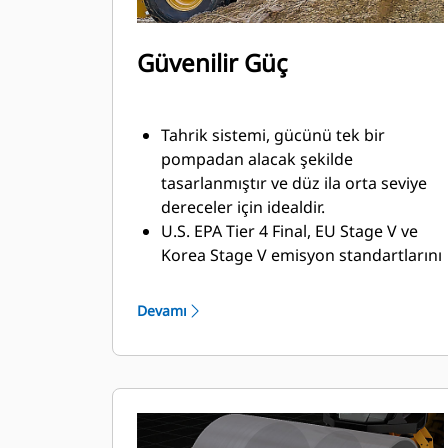
Güvenilir Güç
Tahrik sistemi, gücünü tek bir
pompadan alacak şekilde
tasarlanmıştır ve düz ila orta seviye
dereceler için idealdir.
U.S. EPA Tier 4 Final, EU Stage V ve
Korea Stage V emisyon standartlarını
karşılayan Cat® C3.6 motordan güç
alır.
Devamı
Eco modu, yakıt tüketimini azaltmaya
yardımcı olacak şekilde motor devrini
sınırlar.
Rölantideyken Motor Kapatma
Zamanlayıcısı, makineyi önceden
ayarlanan bir rölanti süresinden