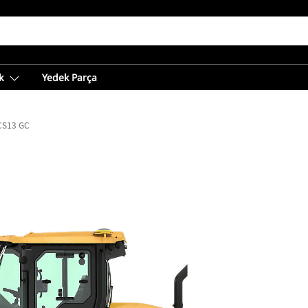
k
Yedek Parça
CS13 GC