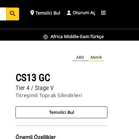
Oturum Aç
place
apps
Temsilci Bul
search
Africa Middle-East-Türkçe
ABD
Metrik
CS13 GC
Tier 4 / Stage V
Titreşimli Toprak Silindirleri
Temsilci Bul
Önemli Özellikler