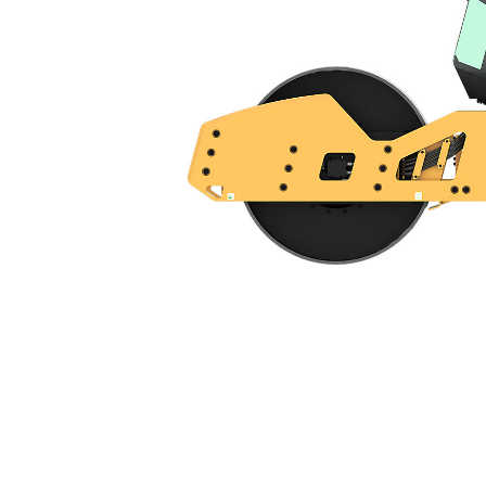
CS13 GC
Avan
Modeli Değiştirin