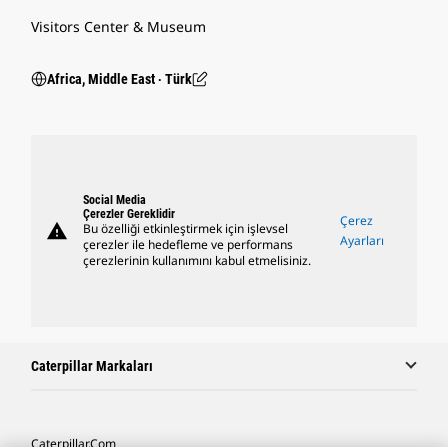
Visitors Center & Museum
Africa, Middle East ‧ Türk
Social Media
Çerezler Gereklidir
Çerez
warning
Bu özelliği etkinleştirmek için işlevsel
Ayarları
çerezler ile hedefleme ve performans
çerezlerinin kullanımını kabul etmelisiniz.
Caterpillar Markaları
Caterpillar.com