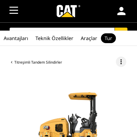
person
SEARCH
search
Avantajları
Teknik Özellikler
Araçlar
Tur
more_vert
Titreşimli Tandem Silindirler