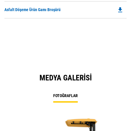
O
file_download
Do
Asfalt Döşeme Ürün Gamı Broşürü
in
P
a
O
N
in
Ta
a
N
Ta
MEDYA GALERISI
FOTOĞRAFLAR