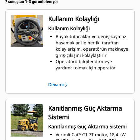
7 sonuçtan 1-3 görüntüleniyor
Kullanım Kolaylığı
Kullanım Kolaylığı
Büyük tutacaklar ve geniş kaymaz
basamaklar ile her iki taraftan
kolay erişim, operatörün makineye
giriş-çıkışını kolaylaştırır
Operatörü bilgilendirmeye
yardımcı olmak için operatör
konsolunda yakıt seviyesi, su
deposu seviyesi, saat ölçer, motor
Devamı
soğutma sıvısı sıcaklığı
göstergeleri ile uyarı lambası
göstergeleri bulunur
Dayanıklı basmalı tip anahtarlar;
Kanıtlanmış Güç Aktarma
motor devri, titreşimli tambur
Sistemi
seçimi, park freni, lambalar ve
opsiyonel ikaz ışığı için kolay
Kanıtlanmış Güç Aktarma Sistemi
etkinleştirme sağlar
Verimli Cat
C1.7T motor, 18,4 kW
®
Motor devri, düşük, orta ve yüksek