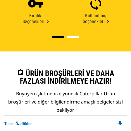
Kiralık
Kullanılmış
Seçenekleri
Seçenekleri
assignment
ÜRÜN BROŞÜRLERI VE DAHA
FAZLASI İNDIRILMEYE HAZIR!
Büyüyen işletmenize yönelik Caterpillar Ürün
broşürleri ve diğer bilgilendirme amaçlı belgeler sizi
bekliyor.
file_download
Do
Temel Özellikler
P