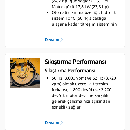
(24,7 hp) güç sağlar (U.S. EPA
hız ayarları için anlık seçim
Motor gücü 17,8 kW (23,8 hp).
anahtarı ile kontrol edilir
Otomatik ısınma özelliği, hidrolik
Opsiyonel ileri/geri ve sağa/sola
sistem 10 ºC (50 ºF) sıcaklığa
koltuk ayarları, ikili tahrik kolu ile
ulaşana kadar titreşim sisteminin
birleşerek makinenin her iki
etkinleştirilmesini ve yüksek motor
tarafının net bir şekilde
rölanti devrini önlemek üzere
görülebilmesini sağlar
Devamı
tasarlanmıştır
Rölantide otomatik kapatma,
fabrikada varsayılan olarak
ayarlanan 30 dakikanın ardından
Sıkıştırma Performansı
devreye girer; kapatma süresi Cat
Sıkıştırma Performansı
Elektronik Teknisyeni (Cat ET) ile
ayarlanabilir
50 Hz (3.000 vpm) ve 62 Hz (3.720
Maksimum tırmanma kabiliyeti,
vpm) olmak üzere iki titreşim
1.800 dev/dk orta motor devrinde
frekansı, 1.800 dev/dk ve 2.200
elde edilirken, maksimum seyir
dev/dk motor devrine karşılık
hızı 2.200 dev/dk yüksek motor
gelerek çalışma hızı açısından
devrinde elde edilir
esneklik sağlar
Opsiyonel çekiş kontrolü, tambur
Yalnızca ön, yalnızca arka veya her
kaymasını en aza indirmek ve
iki tambur için titreşim özellikleri,
Devamı
tırmanma kabiliyetini artırmak
operatörlerin çeşitli çalışma
üzere tasarlanmıştır