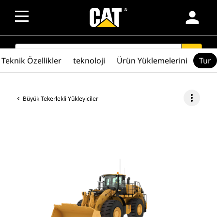
person
SEARCH
search
Teknik Özellikler
teknoloji
Ürün Yüklemelerini
Tur
more_vert
Büyük Tekerlekli Yükleyiciler