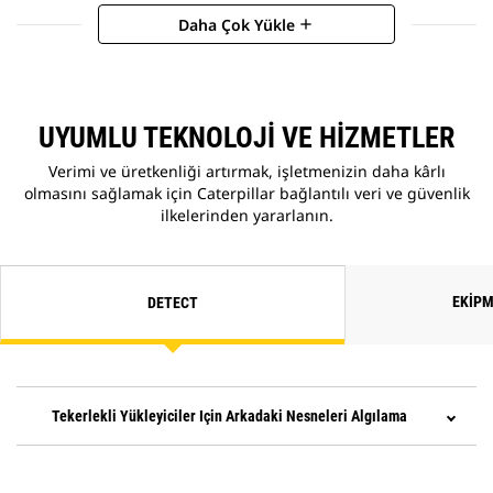
Daha Çok Yükle
add
UYUMLU TEKNOLOJI VE HIZMETLER
Verimi ve üretkenliği artırmak, işletmenizin daha kârlı
olmasını sağlamak için Caterpillar bağlantılı veri ve güvenlik
ilkelerinden yararlanın.
EKIPM
DETECT
Tekerlekli Yükleyiciler Için Arkadaki Nesneleri Algılama