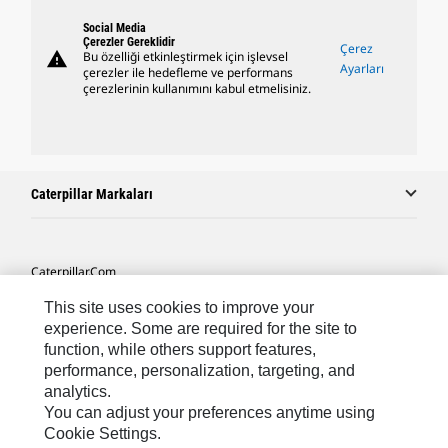
Social Media
Çerezler Gereklidir
Çerez
warning
Bu özelliği etkinleştirmek için işlevsel
Ayarları
çerezler ile hedefleme ve performans
çerezlerinin kullanımını kabul etmelisiniz.
Caterpillar Markaları
Caterpillar.com
Caterpillar Müşteri Hizmetleri Ve Iletişim
This site uses cookies to improve your
experience. Some are required for the site to
Site Haritası
function, while others support features,
performance, personalization, targeting, and
Cookie Settings
analytics.
Yasal
You can adjust your preferences anytime using
Cookie Settings.
Gizlilik