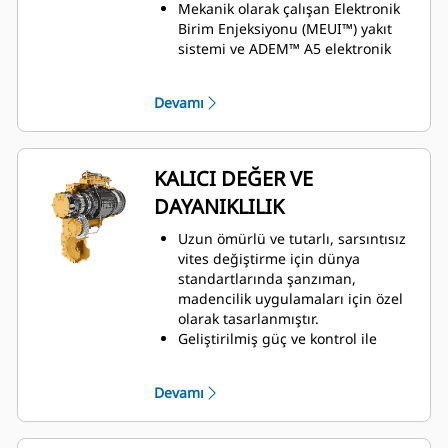
Mekanik olarak çalışan Elektronik
Birim Enjeksiyonu (MEUI™) yakıt
sistemi ve ADEM™ A5 elektronik
kontrol modülü, yakıt dağıtımını
yöneterek optimum performans ve
Devamı
hızlı motor tepkisi sağlar.
14 ton taşıma yükü ile çakıllı kum
taşıyıcı konfigürasyonunda
mevcuttur.
KALICI DEĞER VE
60 tonluk sert şasili kamyonlara
DAYANIKLILIK
kadar sistem uyumluluğu.
Uzun ömürlü ve tutarlı, sarsıntısız
vites değiştirme için dünya
standartlarında şanzıman,
madencilik uygulamaları için özel
olarak tasarlanmıştır.
Geliştirilmiş güç ve kontrol ile
malzemeyi daha verimli bir şekilde
taşır.
Devamı
Dayanıklı yapı, en zorlu yükleme
koşullarına ve birden fazla yaşam
döngüsüne dayanır.