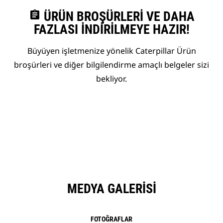
assignment
ÜRÜN BROŞÜRLERI VE DAHA
FAZLASI İNDIRILMEYE HAZIR!
Büyüyen işletmenize yönelik Caterpillar Ürün
broşürleri ve diğer bilgilendirme amaçlı belgeler sizi
bekliyor.
MEDYA GALERISI
FOTOĞRAFLAR