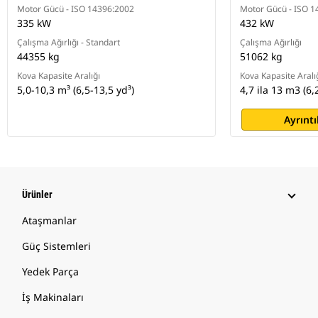
Motor Gücü - ISO 14396:2002
Motor Gücü - ISO 1
335 kW
432 kW
Çalışma Ağırlığı - Standart
Çalışma Ağırlığı
44355 kg
51062 kg
Kova Kapasite Aralığı
Kova Kapasite Aralı
5,0-10,3 m³ (6,5-13,5 yd³)
4,7 ila 13 m3 (6,
Ayrıntı
Ürünler
Ataşmanlar
Güç Sistemleri
Yedek Parça
İş Makinaları