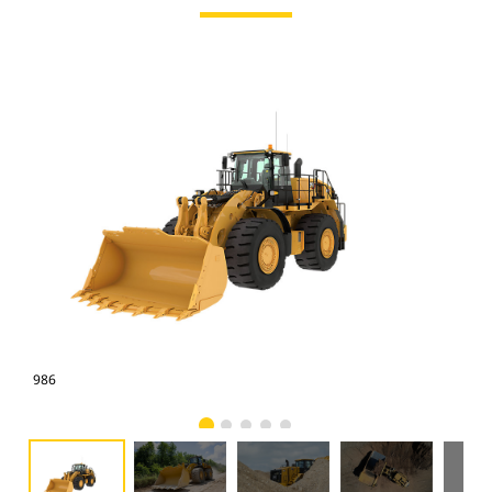
986
986