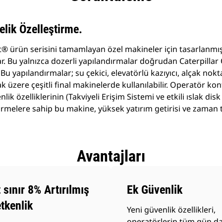
elik Özelleştirme.
at® ürün serisini tamamlayan özel makineler için tasarlanmış
nar. Bu yalnızca dozerli yapılandırmalar doğrudan Caterpill
. Bu yapılandırmalar; su çekici, elevatörlü kazıyıcı, alçak nok
ak üzere çeşitli final makinelerde kullanılabilir. Operatör k
lik özelliklerinin (Takviyeli Erişim Sistemi ve etkili ıslak disk
ştirmelere sahip bu makine, yüksek yatırım getirisi ve zaman 
Avantajları
 sınır 8% Artırılmış
Ek Güvenlik
tkenlik
Yeni güvenlik özellikleri,
operatörlerin tüm gün d