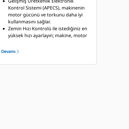
Gelişmiş Üretkenlik Elektronik
Kontrol Sistemi (APECS), makinenin
motor gücünü ve torkunu daha iyi
kullanmasını sağlar.
Zemin Hızı Kontrolü ile istediğiniz en
yüksek hızı ayarlayın; makine, motor
ve şanzıman için en uygun vitesi
bularak düşük hızla ilerlenen
Devamı
alanlarda daha az yakıt kullanılmasını
sağlar.
Makine Hız Sınırı özelliği, Üst Vites
Seçiminin yerini alır.
Otomatik Durdurma, daha soğuk
iklimlerde çalışırken şanzımanın
makine çalıştırıldığında hızla çalışma
sıcaklığına getirilmesine yardımcı
olur.