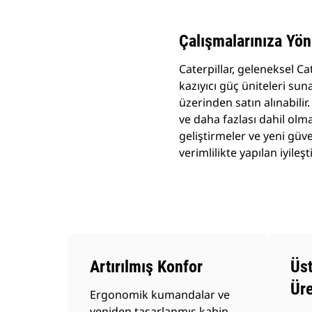
Çalışmalarınıza Yön
Caterpillar, geleneksel C
kazıyıcı güç üniteleri su
üzerinden satın alınabilir
ve daha fazlası dahil olm
geliştirmeler ve yeni güven
verimlilikte yapılan iyile
Artırılmış Konfor
Üst
Üre
Ergonomik kumandalar ve
yeniden tasarlanmış kabin,