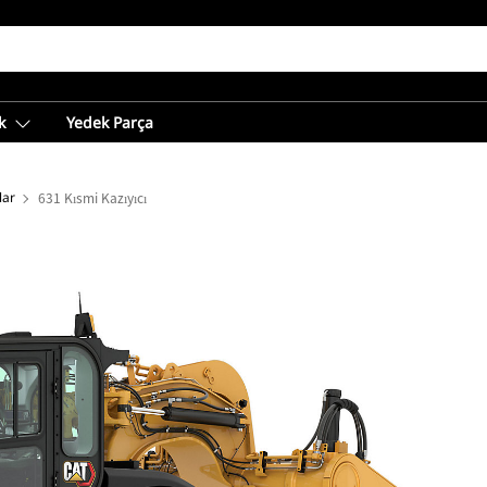
k
Yedek Parça
lar
631 Kısmi Kazıyıcı