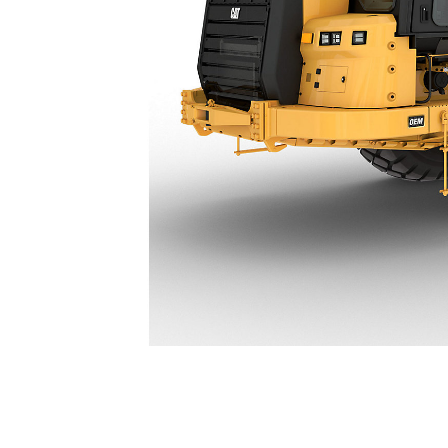
631 Kısmi Kazıyıcı
Avan
Modeli Değiştirin