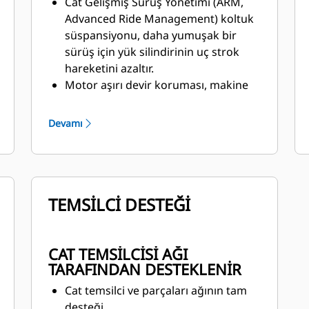
Cat Gelişmiş Sürüş Yönetimi (ARM,
Advanced Ride Management) koltuk
süspansiyonu, daha yumuşak bir
sürüş için yük silindirinin uç strok
hareketini azaltır.
Motor aşırı devir koruması, makine
sekizinci vitesteyken operatör
müdahalesi olmadan otomatik
Devamı
olarak devreye girer. Makine, gaz
kelebeği komutunu iptal ederek ve
motor kompresyon frenini devreye
sokarak makine hızının
TEMSİLCİ DESTEĞİ
düşürülmesine yardımcı olur.
CAT TEMSİLCİSİ AĞI
TARAFINDAN DESTEKLENİR
Cat temsilci ve parçaları ağının tam
desteği.