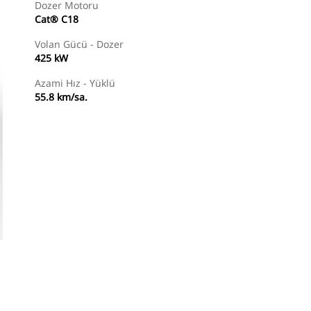
Dozer Motoru
Cat® C18
Volan Gücü - Dozer
425 kW
Azami Hız - Yüklü
55.8 km/sa.
Temsilci Bul