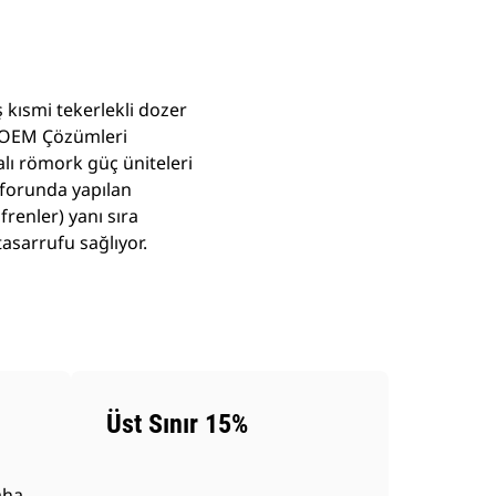
 kısmi tekerlekli dozer
ar OEM Çözümleri
talı römork güç üniteleri
onforunda yapılan
 frenler) yanı sıra
tasarrufu sağlıyor.
Üst Sınır 15%
aha