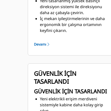
Yeni tasarlanmış yüksek basınçlı
direksiyon sistemi ile direksiyonu
daha az çabayla çevirin.
İç mekan iyileştirmelerinin ve daha
ergonomik bir çalışma ortamının
keyfini çıkarın.
Çok işlevli ekrana sahip sezgisel,
ergonomik kumandalar
Devamı
operatörlerin işlerine odaklanmasına
olanak tanır.
Otomatik sıcaklık kumandasıyla
istediğiniz kabin sıcaklığını koruyun.
GÜVENLİK İÇİN
TASARLANDI
GÜVENLİK İÇİN TASARLANDI
Yeni elektrikli erişim merdiveni
sistemiyle kabine daha kolay girip
çıkın.