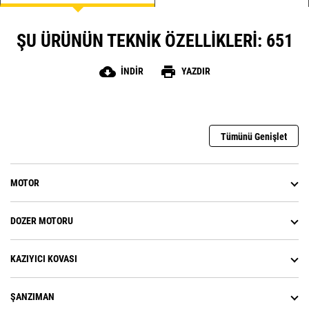
girer
Park Freni, servis frenlerini
çalıştırmak için yay uygulanan,
ŞU ÜRÜNÜN TEKNIK ÖZELLIKLERI: 651
hidrolik basınçla serbest bırakılan
bir mekanizma içerir
cloud_download
print
İNDIR
YAZDIR
Tümünü Genişlet
MOTOR
DOZER MOTORU
KAZIYICI KOVASI
ŞANZIMAN