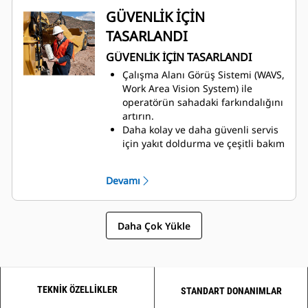
operatörlerin işlerine
GÜVENLİK İÇİN
odaklanmasını sağlar.
TASARLANDI
Otomatik sıcaklık kumandasıyla
istediğiniz kabin sıcaklığını
GÜVENLİK İÇİN TASARLANDI
koruyun
.
Çalışma Alanı Görüş Sistemi (WAVS,
Work Area
Vision System) ile
operatörün sahadaki farkındalığını
artırın.
Daha kolay ve daha güvenli servis
için yakıt doldurma ve çeşitli
bakım
noktalarına zemin seviyesinden
erişim.
Devamı
Emniyet kemeri göstergesi,
emniyet
kemeri takılı olmadığında
sesli ve görsel uyarı verir. Geniş
Daha Çok Yükle
fren pabuçları ve fren tamburları
fren performansını artırır, fren ve
tambur aşınmasını azaltır
Önde ve arkada ayrı devreler.
Servis basıncı düşerse ikincil
TEKNIK ÖZELLIKLER
STANDART DONANIMLAR
frenler otomatik olarak devreye