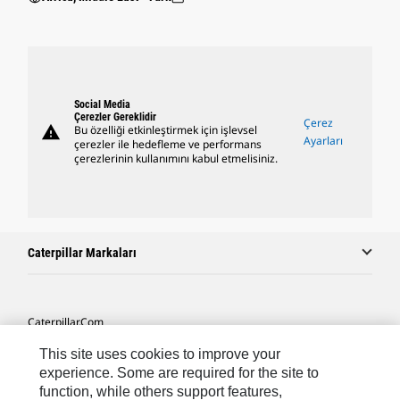
Social Media
Çerezler Gereklidir
Çerez
warning
Bu özelliği etkinleştirmek için işlevsel
Ayarları
çerezler ile hedefleme ve performans
çerezlerinin kullanımını kabul etmelisiniz.
Caterpillar Markaları
Caterpillar.com
Caterpillar Müşteri Hizmetleri Ve Iletişim
This site uses cookies to improve your
experience. Some are required for the site to
Site Haritası
function, while others support features,