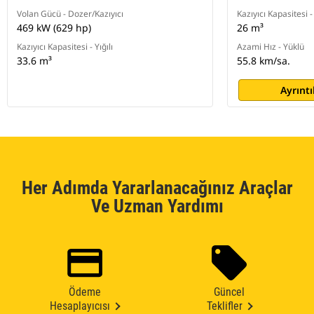
Volan Gücü - Dozer/Kazıyıcı
Kazıyıcı Kapasitesi - 
469 kW (629 hp)
26 m³
Kazıyıcı Kapasitesi - Yığılı
Azami Hız - Yüklü
33.6 m³
55.8 km/sa.
Ayrıntı
Her Adımda Yararlanacağınız Araçlar
Ve Uzman Yardımı
Ödeme
Güncel
Hesaplayıcısı
Teklifler