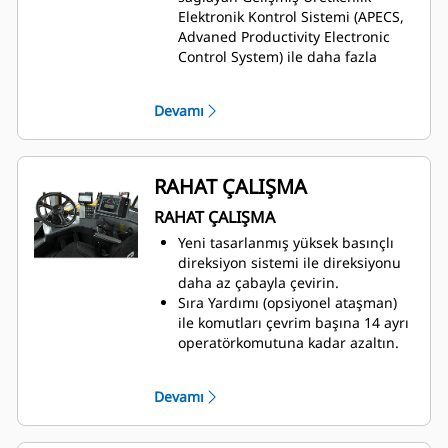
Elektronik Kontrol Sistemi (APECS,
Advaned Productivity Electronic
Control System) ile daha fazla
malzeme taşıyın.
Zemin Hızı Kontrolü ile istediğiniz
Devamı
en yüksek hızı ayarlayın; makine,
motor ve şanzıman için en uygun
vitesi bularak düşük hızla ilerlenen
alanlarda daha az yakıt
RAHAT ÇALIŞMA
kullanılmasını sağlar.
RAHAT ÇALIŞMA
Makine Hız Sınırı özelliği, Üst Vites
Seçiminin yerini alır.
Yeni tasarlanmış yüksek basınçlı
Otomatik Durdurma, daha soğuk
direksiyon sistemi ile direksiyonu
iklimlerde çalışırken şanzımanın
daha az çabayla çevirin.
makine çalıştırıldığında hızla
Sıra Yardımı (opsiyonel ataşman)
çalışma sıcaklığına getirilmesine
ile komutları çevrim başına 14 ayrı
yardımcı olur.
operatör
komutuna kadar azaltın.
Kazıyıcılara yönelik Cat Payload,
İç mekan iyileştirmelerinin ve daha
optimum yük ve iş sahası
ergonomik bir çalışma ortamının
Devamı
verimliliği sağlamak için tartma
keyfini çıkarın
.
işleminin hareket halindeyken
Çok işlevli ekrana sahip sezgisel,
gerçekleştirilmesini sağlar.
ergonomik kumandalar