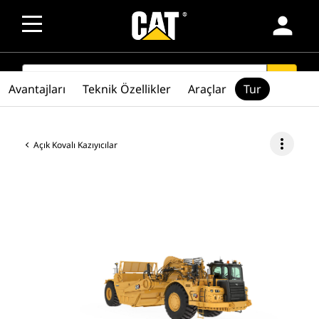
person
SEARCH
search
Avantajları
Teknik Özellikler
Araçlar
Tur
more_vert
Açık Kovalı Kazıyıcılar