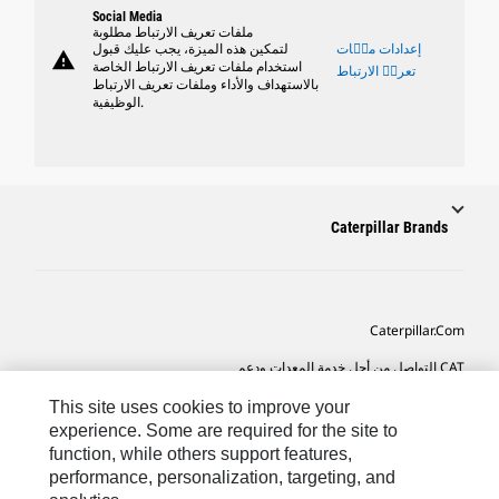
Social Media
ملفات تعريف الارتباط مطلوبة
إعدادات ملٝات
لتمكين هذه الميزة، يجب عليك قبول
warning
استخدام ملفات تعريف الارتباط الخاصة
تعريٝ الارتباط
بالاستهداف والأداء وملفات تعريف الارتباط
الوظيفية.
Caterpillar Brands
Caterpillar.com
CAT التواصل من أجل خدمة المعدات ودعم
تفضيلات التسويق الخاصة بي
This site uses cookies to improve your
experience. Some are required for the site to
خريطة الموقع
function, while others support features,
performance, personalization, targeting, and
Cookie Settings