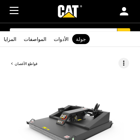
person
SEARCH
search
جولة
الأدوات
المواصفات
المزايا
more_vert
قواطع الأغصان