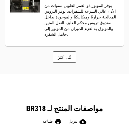
يوفر الموتور ذو العمر الطويل سنوات من
الأداء عالي السرعة للشفرات. توفر التروس
المعالجة حراريًا وميكانيكيًا والموجودة بداخل
صندوق تروس محكم الغلق، النقل المتين
والموثوق به لعزم الدوران من الموتور إلى
حامل الشفرة.
َمِّل أكثر
مواصفات المنتج لـ BR318
print
cloud_download
تنزيل
طباعة