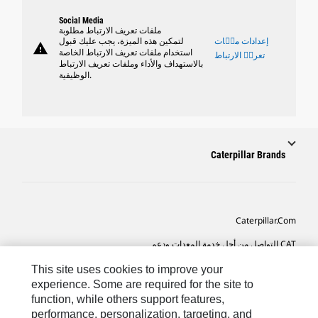
Social Media
ملفات تعريف الارتباط مطلوبة
إعدادات ملٝات
لتمكين هذه الميزة، يجب عليك قبول
warning
استخدام ملفات تعريف الارتباط الخاصة
تعريٝ الارتباط
بالاستهداف والأداء وملفات تعريف الارتباط
الوظيفية.
Caterpillar Brands
Caterpillar.com
CAT التواصل من أجل خدمة المعدات ودعم
تفضيلات التسويق الخاصة بي
This site uses cookies to improve your
experience. Some are required for the site to
خريطة الموقع
function, while others support features,
performance, personalization, targeting, and
Cookie Settings