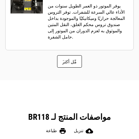
يوفر الموتور ذو العمر الطويل سنوات من
الأداء عالي السرعة للشفرات. توفر التروس
المعالجة حراريًا وميكانيكيًا والموجودة بداخل
صندوق تروس محكم الغلق، النقل المتين
والموثوق به لعزم الدوران من الموتور إلى
حامل الشفرة.
َمِّل أكثر
مواصفات المنتج لـ BR118
print
cloud_download
تنزيل
طباعة