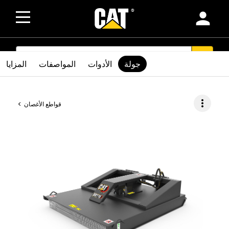
person
SEARCH
search
جولة
الأدوات
المواصفات
المزايا
more_vert
قواطع الأغصان