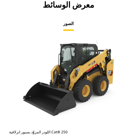
معرض الوسائط
الصور
اللودر المزوَّد بسيور انزلاقية Cat® 250