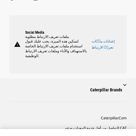
Social Media
ملفات تعريف الارتباط مطلوبة
إعدادات ملٝات
لتمكين هذه الميزة، يجب عليك قبول
warning
استخدام ملفات تعريف الارتباط الخاصة
تعريٝ الارتباط
بالاستهداف والأداء وملفات تعريف الارتباط
الوظيفية.
Caterpillar Brands
Caterpillar.com
CAT التواصل من أجل خدمة المعدات ودعم