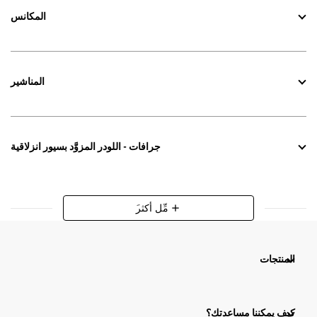
المكانس
المناشير
جرافات - اللودر المزوَّد بسيور انزلاقية
َمِّل أكثر
add
المنتجات
كيف يمكننا مساعدتك؟