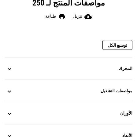
مواصفات المنتج لـ 250
print
cloud_download
تنزيل
طباعة
توسيع الكل
المحرك
مواصفات التشغيل
الأوزان
الأبعاد