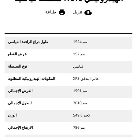
print
cloud_download
تنزيل
طباعة
1524 مم
طول ذراع الرافعة القياسي
152 مم
عرض القطع
قياسي
نوع السلسلة
XPS عالي التدفق
المكونات الهيدروليكية المطلوبة
1901 مم
العرض الإجمالي
3010 مم
الطول الإجمالي
549.8 كجم
الوزن
786 مم
الارتفاع الإجمالي