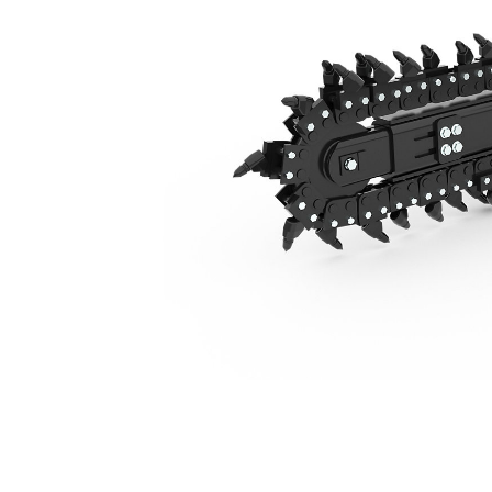
التبديل الجانبي الهيدروليكي T109، سلسلة الصخور والثلوج
مزايا
تغيير الموديل