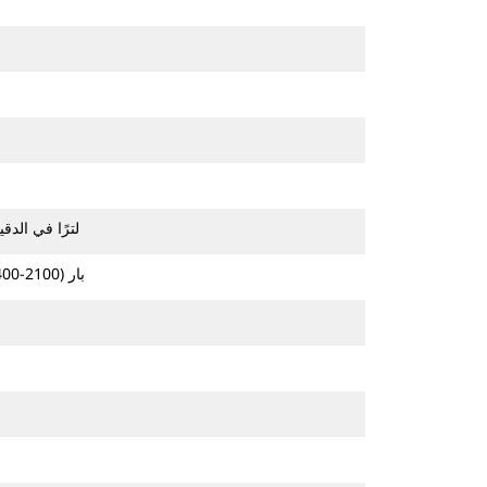
42-86 لترًا في الدقيقة (11-23 جالونًا 
145-235 بار (2100-3400 رطل لكل بوصة مربعة)