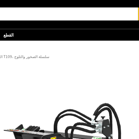
القطع
التبديل الجانبي الهيدروليكي T109، سلسلة الصخور والثلوج