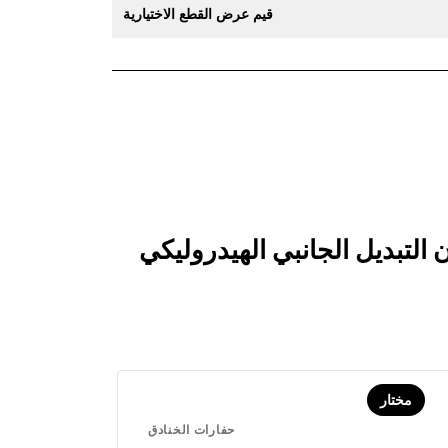
قيم عرض القطع الاختيارية
هيدروليكي T109، سلسلة الصخور والثلوج بالمنتجات التي تتم مقارنتها
مختار
حفارات الخنادق