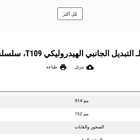
َمِّل أكثر
لجانبي الهيدروليكي T109، سلسلة الصخور والثلوج
print
cloud_download
تنزيل
طباعة
914 مم
152 مم
الصخور والغابات
التدفق القياسي