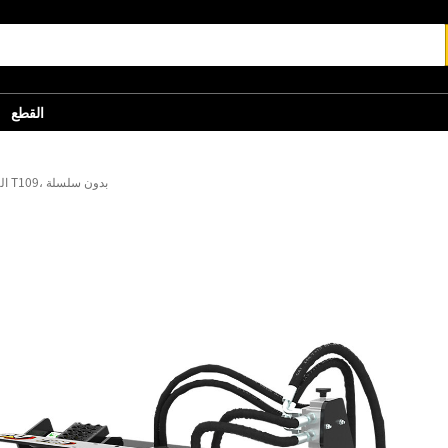
القطع
التبديل الجانبي الهيدروليكي T109، بدون سلسلة