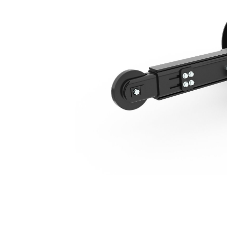
التبديل الجانبي الهيدروليكي T109، بدون سلسلة
مزايا
تغيير الموديل