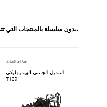
انظر كيف يقارن التبديل الجانبي الهيدروليكي T109، بدون سلسلة بالمنتجات التي تتم مقارنتها بشكل متكرر.
حفارات الخنادق
التبديل الجانبي الهيدروليكي
T109