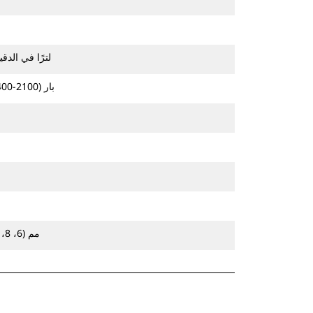
42-86 لترًا في الدقيقة (11-23 جالونًا 
145-235 بار (2100-3400 رطل لكل بوصة مربعة)
152، 203، 254، 305 مم (6، 8، 10، 12 بوصة)