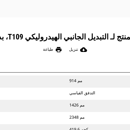
ـ التبديل الجانبي الهيدروليكي T109، بدون سلسلة
print
cloud_download
تنزيل
طباعة
914 مم
التدفق القياسي
1426 مم
2348 مم
419.6 كجم