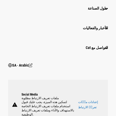
حلول الصناعة
الأخبار والفعاليات
التواصل مع Cat
SA ‧ Arabic
Social Media
ملفات تعريف الارتباط مطلوبة
إعدادات ملٝات
لتمكين هذه الميزة، يجب عليك قبول
warning
استخدام ملفات تعريف الارتباط الخاصة
تعريٝ الارتباط
بالاستهداف والأداء وملفات تعريف الارتباط
الوظيفية.