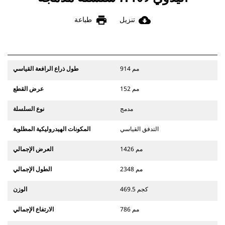
print
cloud_download
تنزيل
طباعة
914 مم
طول ذراع الرافعة القياسي
152 مم
عرض القطع
مدمج
نوع السلسلة
التدفق القياسي
المكونات الهيدروليكية المطلوبة
1426 مم
العرض الإجمالي
2348 مم
الطول الإجمالي
469.5 كجم
الوزن
786 مم
الارتفاع الإجمالي