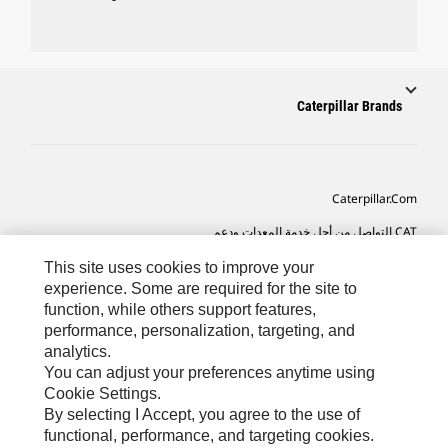
Caterpillar Brands
Caterpillar.com
CAT التواصل من أجل خدمة المعدات ودعم
تفضيلات التسويق الخاصة بي
This site uses cookies to improve your
experience. Some are required for the site to
خريطة الموقع
function, while others support features,
performance, personalization, targeting, and
Cookie Settings
analytics.
قانوني
You can adjust your preferences anytime using
Cookie Settings.
الخصوصية
By selecting I Accept, you agree to the use of
functional, performance, and targeting cookies.