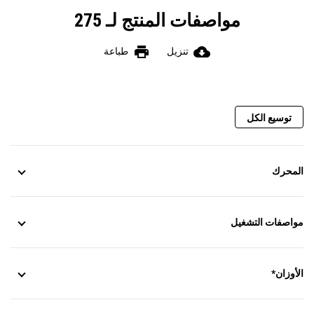
مواصفات المنتج لـ 275
print
cloud_download
تنزيل
طباعة
توسيع الكل
المحرك
مواصفات التشغيل
الأوزان*