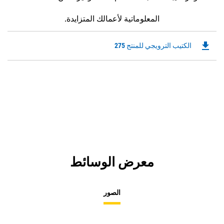
المعلوماتية لأعمالك المتزايدة.
file_download
Downloadable
الكتيب الترويجي للمنتج 275
PDF
Opens
in
a
New
Tab
معرض الوسائط
الصور