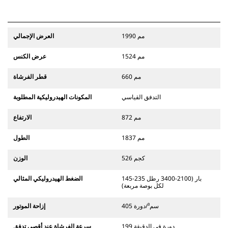
1990 مم
العرض الإجمالي
1524 مم
عرض الكنس
660 مم
قطر الفرشاة
التدفق القياسي
المكونات الهيدروليكية المطلوبة
872 مم
الارتفاع
1837 مم
الطول
526 كجم
الوزن
145-235 بار (2100-3400 رطل
الضغط الهيدروليكي المثالي
لكل بوصة مربعة)
405 سم³/دورة
إزاحة الموتور
199 دورة في الدقيقة
سرعة الفرشاة عند أقصى تدفق