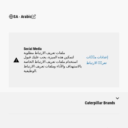
SA ‧ Arabic
Social Media
ملفات تعريف الارتباط مطلوبة
إعدادات ملٝات
لتمكين هذه الميزة، يجب عليك قبول
warning
استخدام ملفات تعريف الارتباط الخاصة
تعريٝ الارتباط
بالاستهداف والأداء وملفات تعريف الارتباط
الوظيفية.
Caterpillar Brands