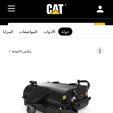
person
SEARCH
search
جولة
الأدوات
المواصفات
المزايا
more_vert
مكانس الالتقاط