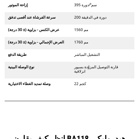
395 سم³/دورة
إزاحة الموتور
200 دورة في الدقيقة
سرعة الفرشاة عند أقصى تدفق
1560 مم
عرض الكنس - بزاوية (± 30 درجة)
1760 مم
العرض الإجمالي - بزاوية (± 30 درجة)
التشغيل المباشر
طريقة الدفع
قارنة التوصيل المزوَّدة بسيور
نوع الوصلة البينية
انزلاقية
22 كجم
وصلة تمديد الغطاء الاختيارية
انظر كيف يقارن BA118 هيدروليكي