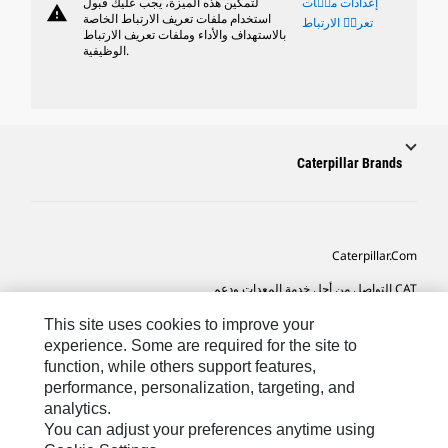
إعدادات ملٝات
لتمكين هذه الميزة، يجب عليك قبول
warning
استخدام ملفات تعريف الارتباط الخاصة
تعريٝ الارتباط
بالاستهداف والأداء وملفات تعريف الارتباط
الوظيفية.
Caterpillar Brands
Caterpillar.com
CAT التواصل من أجل خدمة المعدات ودعم
تفضيلات التسويق الخاصة بي
This site uses cookies to improve your
experience. Some are required for the site to
خريطة الموقع
function, while others support features,
performance, personalization, targeting, and
Cookie Settings
analytics.
قانوني
You can adjust your preferences anytime using