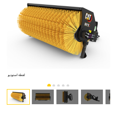
امي
لقطة استوديو