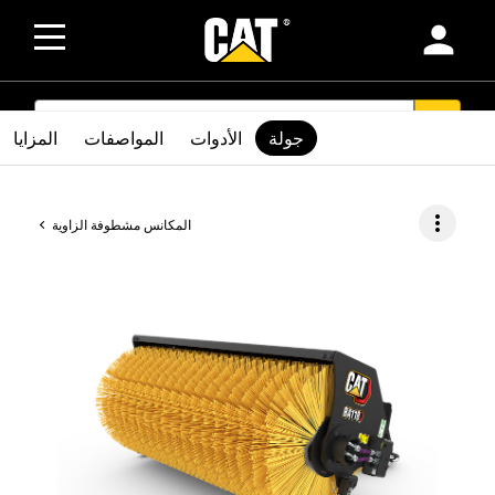
person
SEARCH
search
جولة
الأدوات
المواصفات
المزايا
more_vert
المكانس مشطوفة الزاوية