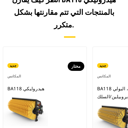
بالمنتجات التي تتم مقارنتها بشكل
متكرر.
جديد
جديد
مختار
المكانس
المكانس
BA118 الهيدروليكية، البولي
BA118 هيدروليكي
بروبيلين/السلك