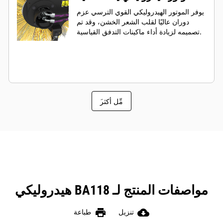
يوفر الموتور الهيدروليكي القوي الترسي عزم
دوران عاليًا لقلب الشعر الخشن، وقد تم
تصميمه لزيادة أداء ماكينات التدفق القياسية.
َمِّل أكثر
مواصفات المنتج لـ BA118 هيدروليكي
print
cloud_download
تنزيل
طباعة