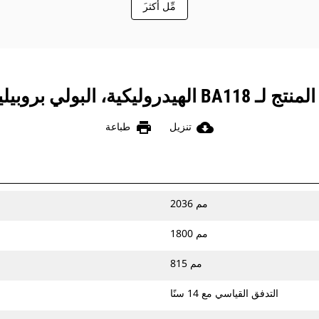
َمِّل أكثر
ليكية، البولي بروبيلين/السلك
print
cloud_download
تنزيل
طباعة
2036 مم
1800 مم
815 مم
التدفق القياسي مع 14 سنًا