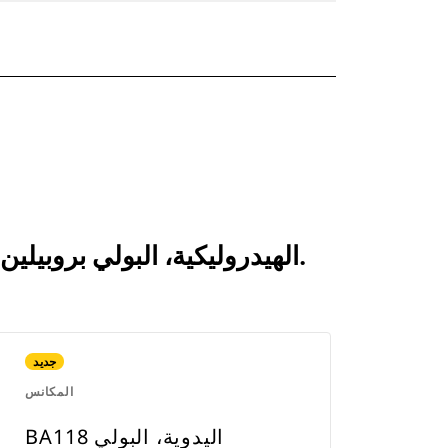
انظر كيف يقارن BA118 الهيدروليكية، البولي بروبيلين/السلك بالمنتجات التي تتم مقارنتها بشكل متكرر.
جديد
المكانس
BA118 اليدوية، البولي