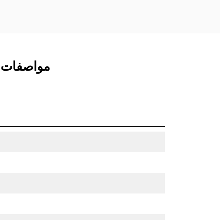
مواصفات المنتج لـ BA118 الهيدرو