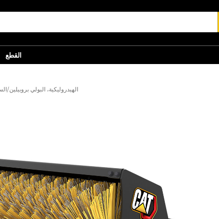
القطع
BA118 الهيدروليكية، البولي بروبيلين/ا