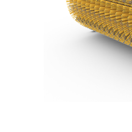
BA118 الهيدروليكية، البولي بروبيلين/السلك
مزايا
تغيير الموديل