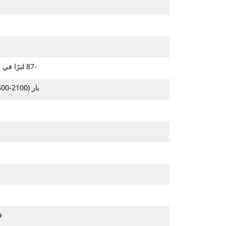
42‏-87 لترًا في الدقيقة (11‏-23 جالونًا في الدقيقة)
145-241 بار (2100-3500 رطل لكل بوصة مربعة)
ق