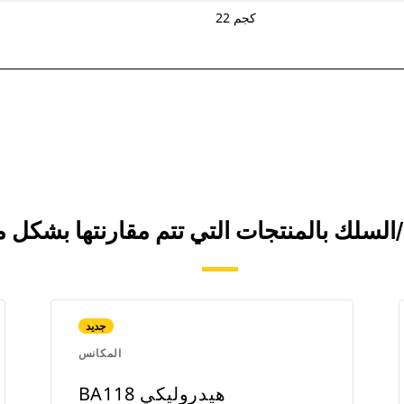
22 كجم
جديد
المكانس
BA118 هيدروليكي