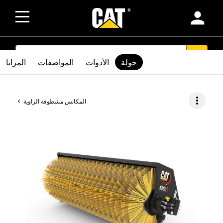
person
SEARCH
search
جولة
الأدوات
المواصفات
المزايا
more_vert
المكانس مشطوفة الزاوية