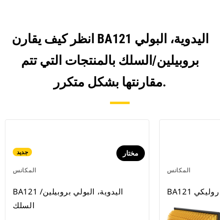
انظر كيف يقارن BA121 اليدوية، البولي
بروبيلين/السلك بالمنتجات التي تتم
مقارنتها بشكل متكرر.
جديد
مختار
المكانس
المكانس
 هيدروليكي
BA121 اليدوية، البولي بروبيلين/
السلك