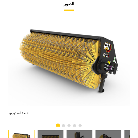
الصور
امي
لقطة استوديو