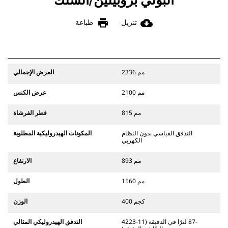
البولي بروبيلين/السلك
print
cloud_download
تنزيل
طباعة
2336 مم
العرض الإجمالي
2100 مم
عرض الكنس
815 مم
قطر الفرشاة
التدفق القياسي بدون النظام
المكونات الهيدروليكية المطلوبة
الكهربي
893 مم
الارتفاع
1560 مم
الطول
400 كجم
الوزن
42‏-87 لترًا في الدقيقة (11‏-23
التدفق الهيدروليكي المثالي