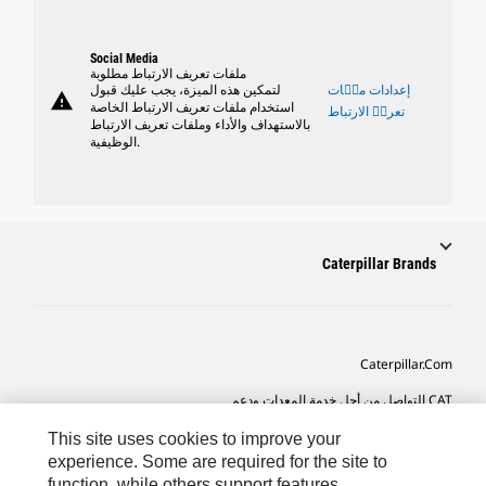
Social Media
ملفات تعريف الارتباط مطلوبة
إعدادات ملٝات
لتمكين هذه الميزة، يجب عليك قبول
warning
استخدام ملفات تعريف الارتباط الخاصة
تعريٝ الارتباط
بالاستهداف والأداء وملفات تعريف الارتباط
الوظيفية.
Caterpillar Brands
Caterpillar.com
CAT التواصل من أجل خدمة المعدات ودعم
تفضيلات التسويق الخاصة بي
This site uses cookies to improve your
experience. Some are required for the site to
خريطة الموقع
function, while others support features,