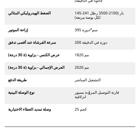
جالونًا في الدقيقة)
145-241 بار (2100-3500 رطل
الضغط الهيدروليكي المثالي
لكل بوصة مربعة)
395 سم³/دورة
إزاحة الموتور
200 دورة في الدقيقة
سرعة الفرشاة عند أقصى تدفق
1820 مم
عرض الكنس - بزاوية (± 30 درجة)
2020 مم
العرض الإجمالي - بزاوية (± 30 درجة)
التشغيل المباشر
طريقة الدفع
قارنة التوصيل المزوَّدة بسيور
نوع الوصلة البينية
انزلاقية
25 كجم
وصلة تمديد الغطاء الاختيارية