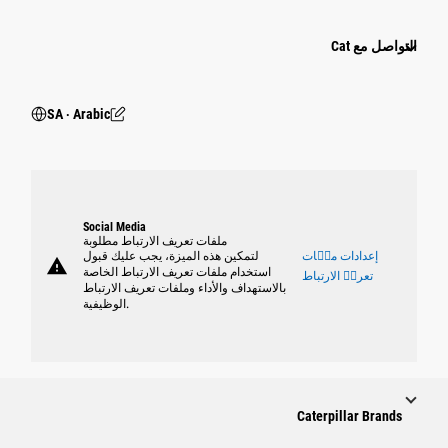
التواصل مع Cat
SA ‧ Arabic
Social Media
ملفات تعريف الارتباط مطلوبة
إعدادات ملٝات
لتمكين هذه الميزة، يجب عليك قبول
warning
استخدام ملفات تعريف الارتباط الخاصة
تعريٝ الارتباط
بالاستهداف والأداء وملفات تعريف الارتباط
الوظيفية.
Caterpillar Brands