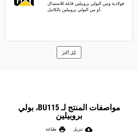
فولاذية ومن البولي بروبيلين قابلة للاستبدال
أو من البولي بروبيلين بالكامل.
َمِّل أكثر
مواصفات المنتج لـ BU115، بولي
بروبيلين
print
cloud_download
تنزيل
طباعة