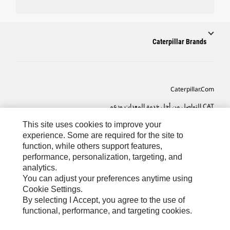
Caterpillar Brands
Caterpillar.com
CAT التواصل من أجل خدمة المعدات ودعم
تفضيلات التسويق الخاصة بي
This site uses cookies to improve your
experience. Some are required for the site to
خريطة الموقع
function, while others support features,
performance, personalization, targeting, and
Cookie Settings
analytics.
قانوني
You can adjust your preferences anytime using
Cookie Settings.
الخصوصية
By selecting I Accept, you agree to the use of
functional, performance, and targeting cookies.