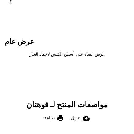
2
عرض عام
لرش المياه على أسطح الكنس لإخماد الغبار.
مواصفات المنتج لـ فوهتان
print
cloud_download
تنزيل
طباعة