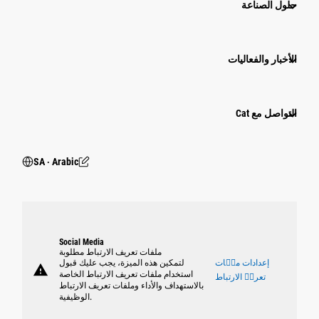
حلول الصناعة
الأخبار والفعاليات
التواصل مع Cat
SA ‧ Arabic
Social Media
ملفات تعريف الارتباط مطلوبة
إعدادات ملٝات
لتمكين هذه الميزة، يجب عليك قبول
warning
استخدام ملفات تعريف الارتباط الخاصة
تعريٝ الارتباط
بالاستهداف والأداء وملفات تعريف الارتباط
الوظيفية.