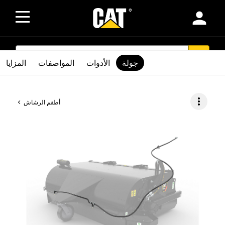
person
SEARCH
search
جولة
الأدوات
المواصفات
المزايا
more_vert
أطقم الرشاش