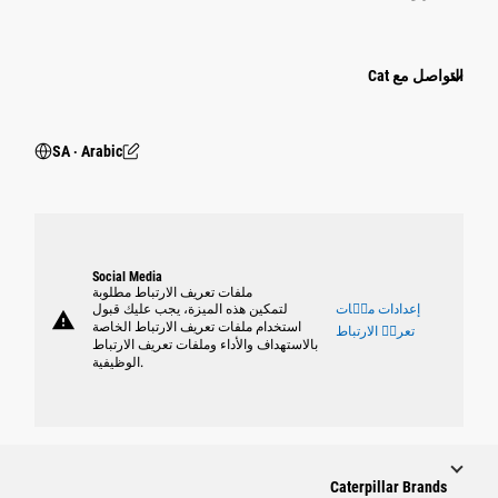
التواصل مع Cat
SA ‧ Arabic
Social Media
ملفات تعريف الارتباط مطلوبة
إعدادات ملٝات
لتمكين هذه الميزة، يجب عليك قبول
warning
استخدام ملفات تعريف الارتباط الخاصة
تعريٝ الارتباط
بالاستهداف والأداء وملفات تعريف الارتباط
الوظيفية.
Caterpillar Brands