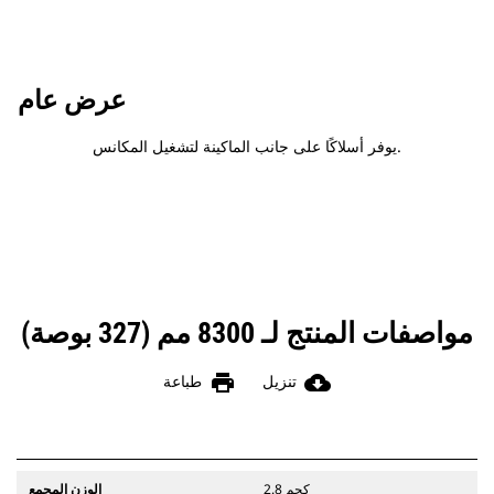
عرض عام
يوفر أسلاكًا على جانب الماكينة لتشغيل المكانس.
مواصفات المنتج لـ 8300 مم (327 بوصة)
print
cloud_download
تنزيل
طباعة
2.8 كجم
الوزن المجمع