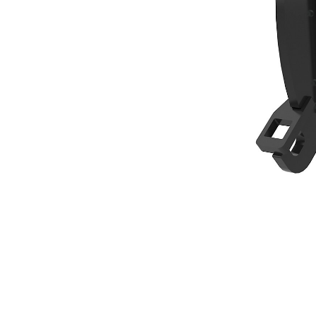
خطاف مكنسة، قارنة توصيل Fusion™‎
مزايا
تغيير الموديل