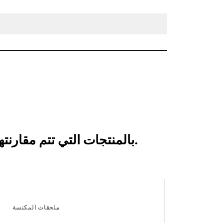
انظر كيف يقارن خطاف مكنسة، قارنة توصيل FUSION™‎ بالمنتجات التي تتم مقارنتها بشكل متكرر.
ملحقات المكنسة