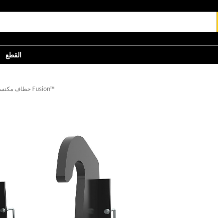
القطع
خطاف مكنسة، قارنة توصيل Fusion™‎