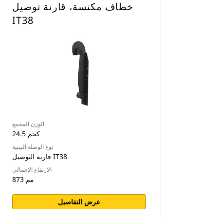
خطاف مكنسة، قارنة توصيل
IT38
الوزن المجمع
24.5 كجم
نوع الوصلة البينية
قارنة التوصيل IT38
الارتفاع الإجمالي
873 مم
عرض التفاصيل