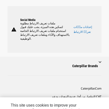
Social Media
ملفات تعريف الارتباط مطلوبة
إعدادات ملٝات
لتمكين هذه الميزة، يجب عليك قبول
warning
استخدام ملفات تعريف الارتباط الخاصة
تعريٝ الارتباط
بالاستهداف والأداء وملفات تعريف الارتباط
الوظيفية.
Caterpillar Brands
Caterpillar.com
CAT التواصل من أجل خدمة المعدات ودعم
تفضيلات التسويق الخاصة بي
This site uses cookies to improve your