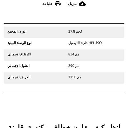
print
cloud_download
تنزيل
طباعة
37.8 كجم
الوزن المجمع
قارنة التوصيل HPL-ISO
نوع الوصلة البينية
834 مم
الارتفاع الإجمالي
290 مم
الطول الإجمالي
1150 مم
العرض الإجمالي
انظر كيف يقارن خطاف مكنسة، قارنة