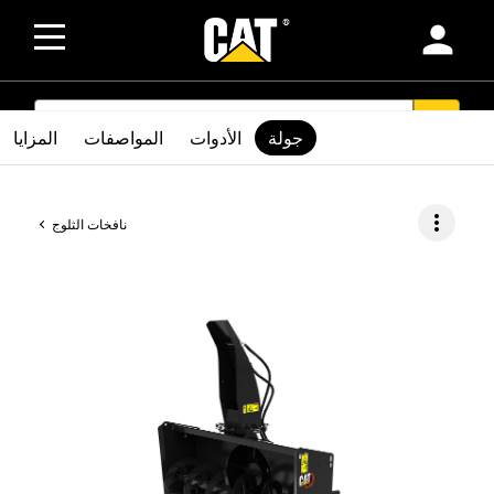
person
SEARCH
search
جولة
الأدوات
المواصفات
المزايا
more_vert
نافخات الثلوج