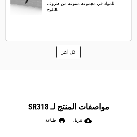
للمواد في مجموعة متنوعة من ظروف
الثلوج.
َمِّل أكثر
مواصفات المنتج لـ SR318
print
cloud_download
تنزيل
طباعة