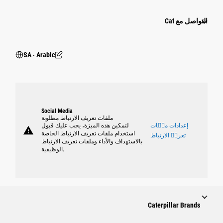
التواصل مع Cat
SA ‧ Arabic
Social Media
ملفات تعريف الارتباط مطلوبة
إعدادات ملٝات
لتمكين هذه الميزة، يجب عليك قبول
warning
استخدام ملفات تعريف الارتباط الخاصة
تعريٝ الارتباط
بالاستهداف والأداء وملفات تعريف الارتباط
الوظيفية.
Caterpillar Brands