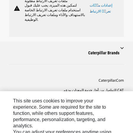
ملفات تعريف الارتباط مطلوبة
إعدادات ملٝات
لتمكين هذه الميزة، يجب عليك قبول
warning
استخدام ملفات تعريف الارتباط الخاصة
تعريٝ الارتباط
بالاستهداف والأداء وملفات تعريف الارتباط
الوظيفية.
Caterpillar Brands
Caterpillar.com
CAT التواصل من أجل خدمة المعدات ودعم
تفضيلات التسويق الخاصة بي
This site uses cookies to improve your
experience. Some are required for the site to
خريطة الموقع
function, while others support features,
performance, personalization, targeting, and
Cookie Settings
analytics.
قانوني
You can adjust your preferences anytime using