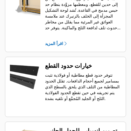
إلى حدين للقطع، ومعظمها مزوَّدة بنظام حد
حبس مدمج في القاعدة. تُشد لوحة التشكيل
المجزأة إلى الخلف بالزنبرك عند ملامسة
العوائق غير المرئية مما يقلل من مخاطر
حدوث تلف لدافعة الثلج والماكينة. يتوفر حد
قطع مطاطي غير حابس اختياري بالأطوال 2,6
م (8 أقدام)، و3,2 م (10 أقدام)، و3,8 م (12
اقرأ المزيد
قدمًا) تناسب جميع الموديلات التي تستخدم
قارنة توصيل انزلاقية.
خيارات حدود القطع
تتوفر حدود قطع مطاطية أو فولاذية تثبت
بمسامير لجميع أحجام الدافعات. تقلل الحدود
المطاطية من التلف الذي يلحق بالسطح الذي
يتم تجريفه في حين تقطع الحدود الفولاذية
الثلج أو الجليد المُجمَّع أو تلقيه بشدة.
تصميم انسيابي للجدار الجانبي