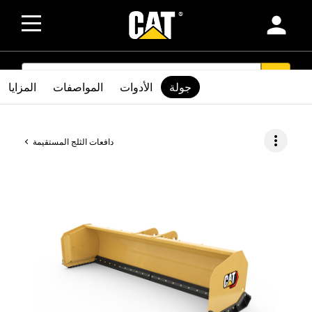
person
SEARCH
search
جولة
الأدوات
المواصفات
المزايا
more_vert
دافعات الثلج المستقيمة