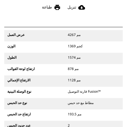
print
cloud_download
تنزيل
طباعة
4267 مم
عرض العمل
1369 كجم
الوزن
1574 مم
الطول
878 مم
ارتفاع لوحة القوالب
1128 مم
الارتفاع الإجمالي
قارنة التوصيل Fusion™
نوع الوصلة البينية
مطاط مع حد حبس
نوع حد الحبس
193.5 مم
ارتفاع حد الحبس
2
عدد حدود الحبس