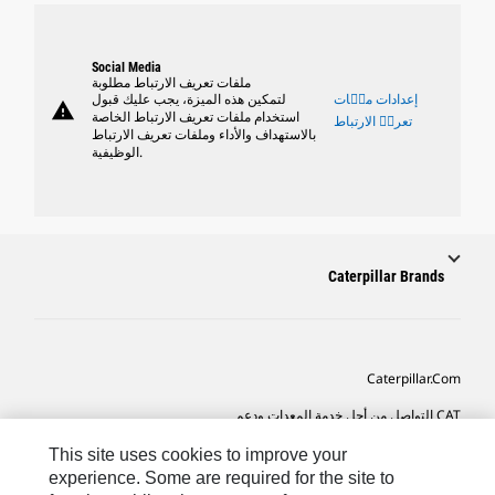
Social Media
ملفات تعريف الارتباط مطلوبة
إعدادات ملٝات
لتمكين هذه الميزة، يجب عليك قبول
warning
استخدام ملفات تعريف الارتباط الخاصة
تعريٝ الارتباط
بالاستهداف والأداء وملفات تعريف الارتباط
الوظيفية.
Caterpillar Brands
Caterpillar.com
CAT التواصل من أجل خدمة المعدات ودعم
تفضيلات التسويق الخاصة بي
This site uses cookies to improve your
experience. Some are required for the site to
خريطة الموقع