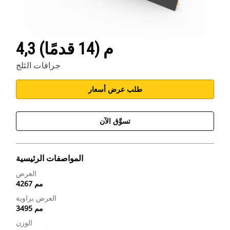
4,3 م (14 قدمًا)
جرافات الثلج
طلب عرض أسعار
تسوَّق الآن
المواصفات الرئيسية
العرض
4267 مم
العرض بزاوية
3495 مم
الوزن