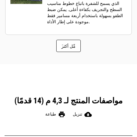
الذي يسمح للشفرة باتباع خطوط مناسيب
السطح والتجريف بكفاءة أعلى. يمكن ضبط
الطفو بسهولة باستخدام أربعة مسامير فقط
موجودة على إطار الأداة.
َمِّل أكثر
مواصفات المنتج لـ 4,3 م (14 قدمًا)
print
cloud_download
تنزيل
طباعة