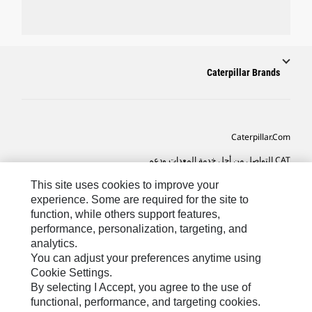
Caterpillar Brands
Caterpillar.com
CAT التواصل من أجل خدمة المعدات ودعم
تفضيلات التسويق الخاصة بي
This site uses cookies to improve your
experience. Some are required for the site to
خريطة الموقع
function, while others support features,
performance, personalization, targeting, and
Cookie Settings
analytics.
قانوني
You can adjust your preferences anytime using
Cookie Settings.
الخصوصية
By selecting I Accept, you agree to the use of
functional, performance, and targeting cookies.