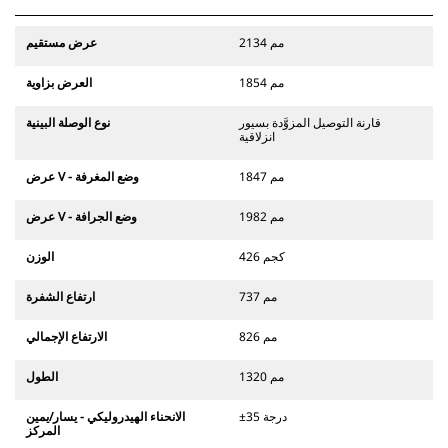
2134 مم
عرض مستقيم
1854 مم
العرض بزاوية
قارنة التوصيل المزوَّدة بسيور
نوع الوصلة البينية
انزلاقية
1847 مم
عرض V - وضع المغرفة
1982 مم
عرض V - وضع الجرافة
426 كجم
الوزن
737 مم
ارتفاع الشفرة
826 مم
الارتفاع الإجمالي
1320 مم
الطول
±35 درجة
الانحناء الهيدروليكي - يسار/يمين
المركز