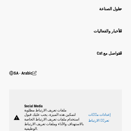
حلول الصناعة
الأخبار والفعاليات
التواصل مع Cat
SA ‧ Arabic
Social Media
ملفات تعريف الارتباط مطلوبة
إعدادات ملٝات
لتمكين هذه الميزة، يجب عليك قبول
warning
استخدام ملفات تعريف الارتباط الخاصة
تعريٝ الارتباط
بالاستهداف والأداء وملفات تعريف الارتباط
الوظيفية.