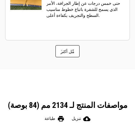
حتى خمس درجات عن إطار الجرافة، الأمر
الذي يسمح للشفرة باتباع خطوط مناسيب
السطح والتجريف بكفاءة أعلى.
َمِّل أكثر
مواصفات المنتج لـ 2134 مم (84 بوصة)
print
cloud_download
تنزيل
طباعة