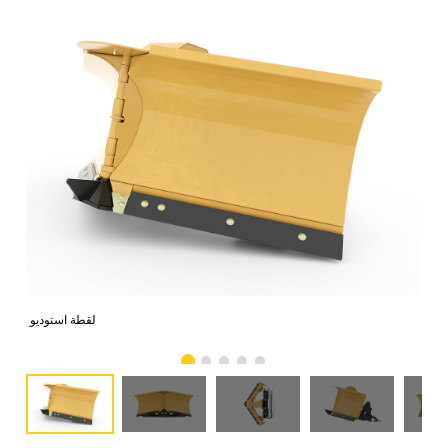
امي
لقطة استوديو