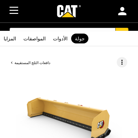
person
SEARCH
search
جولة
الأدوات
المواصفات
المزايا
more_vert
دافعات الثلج المستقيمة