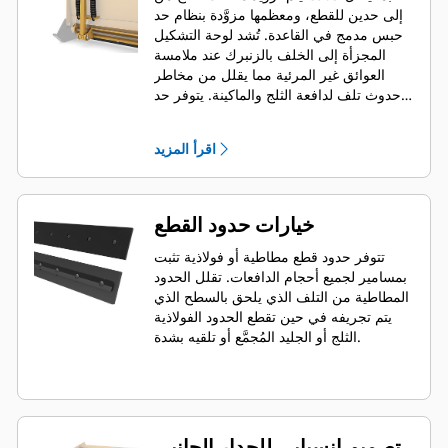
إلى حدين للقطع، ومعظمها مزوَّدة بنظام حد
حبس مدمج في القاعدة. تُشد لوحة التشكيل
المجزأة إلى الخلف بالزنبرك عند ملامسة
العوائق غير المرئية مما يقلل من مخاطر
حدوث تلف لدافعة الثلج والماكينة. يتوفر حد
قطع مطاطي غير حابس اختياري بالأطوال 2,6
م (8 أقدام)، و3,2 م (10 أقدام)، و3,8 م (12
اقرأ المزيد
قدمًا) تناسب جميع الموديلات التي تستخدم
قارنة توصيل انزلاقية.
خيارات حدود القطع
تتوفر حدود قطع مطاطية أو فولاذية تثبت
بمسامير لجميع أحجام الدافعات. تقلل الحدود
المطاطية من التلف الذي يلحق بالسطح الذي
يتم تجريفه في حين تقطع الحدود الفولاذية
الثلج أو الجليد المُجمَّع أو تلقيه بشدة.
تصميم انسيابي للجدار الجانبي