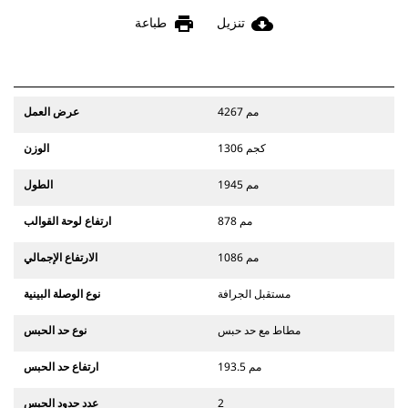
print
cloud_download
تنزيل
طباعة
4267 مم
عرض العمل
1306 كجم
الوزن
1945 مم
الطول
878 مم
ارتفاع لوحة القوالب
1086 مم
الارتفاع الإجمالي
مستقبل الجرافة
نوع الوصلة البينية
مطاط مع حد حبس
نوع حد الحبس
193.5 مم
ارتفاع حد الحبس
2
عدد حدود الحبس