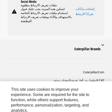
Social Media
ملفات تعريف الارتباط مطلوبة
إعدادات ملٝات
لتمكين هذه الميزة، يجب عليك قبول
warning
استخدام ملفات تعريف الارتباط الخاصة
تعريٝ الارتباط
بالاستهداف والأداء وملفات تعريف الارتباط
الوظيفية.
Caterpillar Brands
Caterpillar.com
CAT التواصل من أجل خدمة المعدات ودعم
تفضيلات التسويق الخاصة بي
This site uses cookies to improve your
experience. Some are required for the site to
خريطة الموقع
function, while others support features,
performance, personalization, targeting, and
Cookie Settings
analytics.