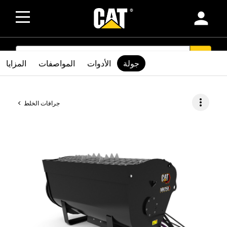
person
SEARCH
search
جولة
الأدوات
المواصفات
المزايا
more_vert
جرافات الخلط