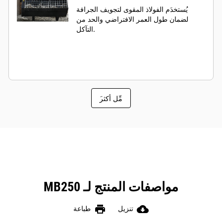
يُستخدَم الفولاذ المقوى لتجويف الجرافة
لضمان طول العمر الافتراضي والحد من
التآكل.
َمِّل أكثر
مواصفات المنتج لـ MB250
print
cloud_download
تنزيل
طباعة