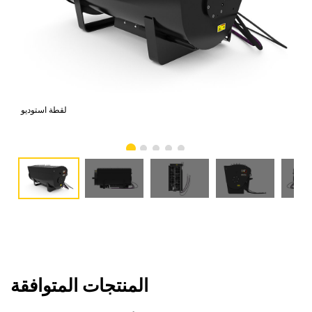
امي
لقطة استوديو
المنتجات المتوافقة