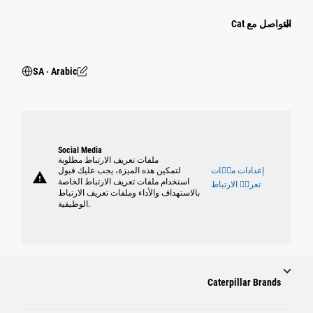
التواصل مع Cat
SA ‧ Arabic
Social Media
ملفات تعريف الارتباط مطلوبة
إعدادات ملٝات
لتمكين هذه الميزة، يجب عليك قبول
warning
استخدام ملفات تعريف الارتباط الخاصة
تعريٝ الارتباط
بالاستهداف والأداء وملفات تعريف الارتباط
الوظيفية.
Caterpillar Brands