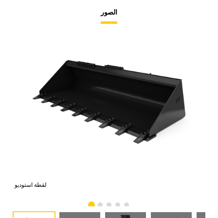
الصور
امي
لقطة استوديو