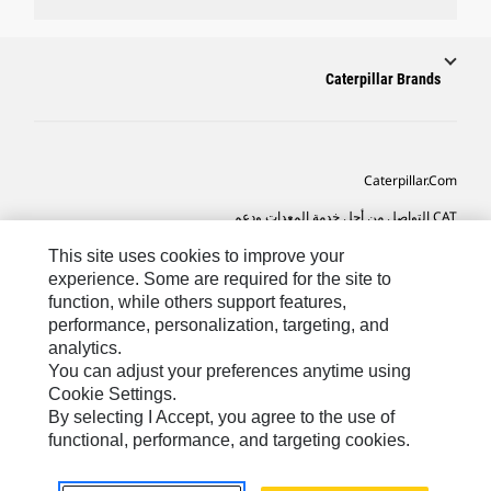
Caterpillar Brands
Caterpillar.com
CAT التواصل من أجل خدمة المعدات ودعم
تفضيلات التسويق الخاصة بي
This site uses cookies to improve your
experience. Some are required for the site to
خريطة الموقع
function, while others support features,
performance, personalization, targeting, and
Cookie Settings
analytics.
قانوني
You can adjust your preferences anytime using
Cookie Settings.
الخصوصية
By selecting I Accept, you agree to the use of
functional, performance, and targeting cookies.