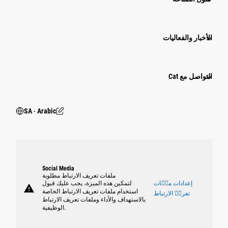
الأخبار والفعاليات
التواصل مع Cat
SA ‧ Arabic
Social Media
ملفات تعريف الارتباط مطلوبة
إعدادات ملٝات
لتمكين هذه الميزة، يجب عليك قبول
warning
استخدام ملفات تعريف الارتباط الخاصة
تعريٝ الارتباط
بالاستهداف والأداء وملفات تعريف الارتباط
الوظيفية.