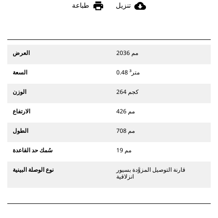
print
cloud_download
تنزيل
طباعة
2036 مم
العرض
0.48 متر³
السعة
264 كجم
الوزن
426 مم
الارتفاع
708 مم
الطول
19 مم
سُمك حد القاعدة
قارنة التوصيل المزوَّدة بسيور
نوع الوصلة البينية
انزلاقية