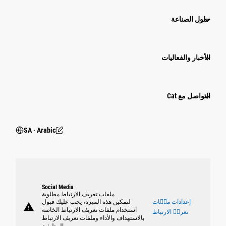
حلول الصناعة
الأخبار والفعاليات
التواصل مع Cat
SA ‧ Arabic
Social Media
ملفات تعريف الارتباط مطلوبة
إعدادات ملٝات
لتمكين هذه الميزة، يجب عليك قبول
warning
استخدام ملفات تعريف الارتباط الخاصة
تعريٝ الارتباط
بالاستهداف والأداء وملفات تعريف الارتباط
الوظيفية.