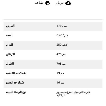
print
cloud_download
تنزيل
طباعة
1730 مم
العرض
0.40 متر³
السعة
250 كجم
الوزن
426 مم
الارتفاع
708 مم
الطول
19 مم
سُمك حد القاعدة
16 مم
سُمك حد القطع
قارنة التوصيل المزوَّدة بسيور
نوع الوصلة البينية
انزلاقية