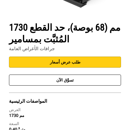
1730 مم (68 بوصة)، حد القطع
المُثبَّت بمسامير
جرافات الأغراض العامة
طلب عرض أسعار
تسوَّق الآن
المواصفات الرئيسية
العرض
1730 مم
السعة
0.40 متر³