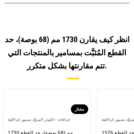
انظر كيف يقارن 1730 مم (68 بوصة)، حد
القطع المُثبَّت بمسامير بالمنتجات التي
تتم مقارنتها بشكل متكرر.
مختار
زوَّد بسيور انزلاقية
جرافات - اللودر المزوَّد بسيور انزلاقية
1576 مم (62 بوصة)، حد القطع
1730 مم (68 بوصة)، حد القطع