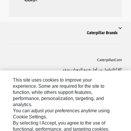
Caterpillar Brands
Caterpillar.com
CAT التواصل من أجل خدمة المعدات ودعم
تفضيلات التسويق الخاصة بي
This site uses cookies to improve your
experience. Some are required for the site to
خريطة الموقع
function, while others support features,
performance, personalization, targeting, and
Cookie Settings
analytics.
قانوني
You can adjust your preferences anytime using
Cookie Settings.
الخصوصية
By selecting I Accept, you agree to the use of
functional, performance, and targeting cookies.