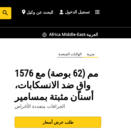
تسجيل الدخول
place
apps
البحث عن وكيل
search
Africa Middle-East-العربية
مترية
الولايات المتحدة
1576 مم (62 بوصة) مع
واقٍ ضد الانسكابات،
أسنان مثبتة بمسامير
الجرافات متعددة الأغراض
طلب عرض أسعار