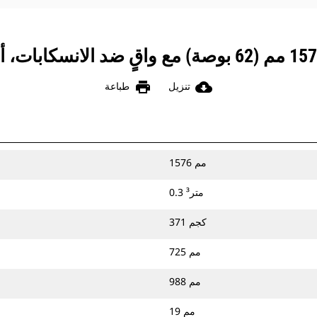
print
cloud_download
تنزيل
طباعة
1576 مم
0.3 متر³
371 كجم
725 مم
988 مم
19 مم