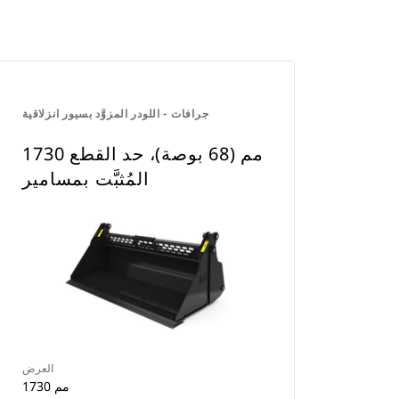
جرافات - اللودر المزوَّد بسيور انزلاقية
1730 مم (68 بوصة)، حد القطع
المُثبَّت بمسامير
العرض
1730 مم