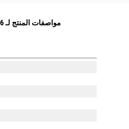
مواصفات المنتج لـ 1576 مم (62 بوصة) مع واقٍ ضد الانسكابات، أسنان مثبتة بمسامير