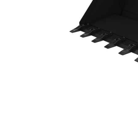
1576 مم (62 بوصة) مع واقٍ ضد الانسكابات، أسنان مثبتة بمسامير
مزايا
تغيير الموديل