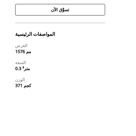
تسوَّق الآن
المواصفات الرئيسية
العرض
1576 مم
السعة
0.3 متر³
الوزن
371 كجم
طلب عرض أسعار
تسوَّق الآن