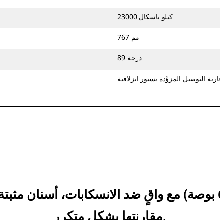
23000 كيلو باسكال
767 مم
89 درجة
ارنة التوصيل المزوَّدة بسيور انزلاقية
انظر كيف يقارن 1576 مم (62 بوصة) مع واقٍ ضد الانسكابات، أ
مقارنتها بشكل متكرر.