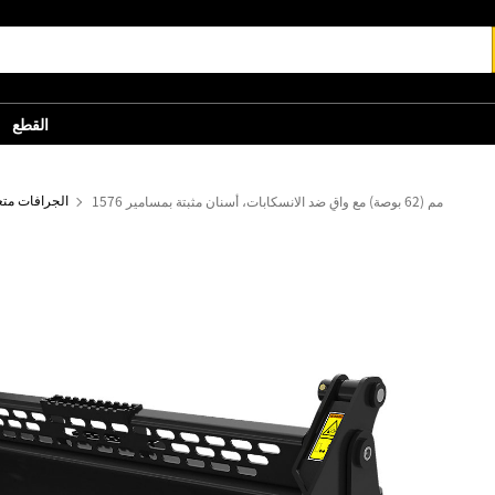
القطع
1576 مم (62 بوصة) مع واقٍ ضد الانسكابات، أسنان مثبتة بمسامير
الجرافات متع