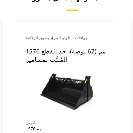
جرافات - اللودر المزوَّد بسيور انزلاقية
1576 مم (62 بوصة)، حد القطع
المُثبَّت بمسامير
العرض
1576 مم