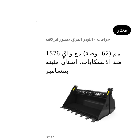
مختار
جرافات - اللودر المزوَّد بسيور انزلاقية
1576 مم (62 بوصة) مع واقٍ
ضد الانسكابات، أسنان مثبتة
بمسامير
العرض