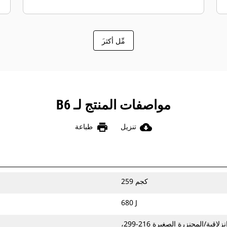
َمِّل أكثر
مواصفات المنتج لـ B6
print
cloud_download
تنزيل
طباعة
259 كجم
680 J
الحفارات الصغيرة 4-9 أطنان/اللوادر المزودة بسيور انزلاقية/المجنزرة الصغيرة 216-299،