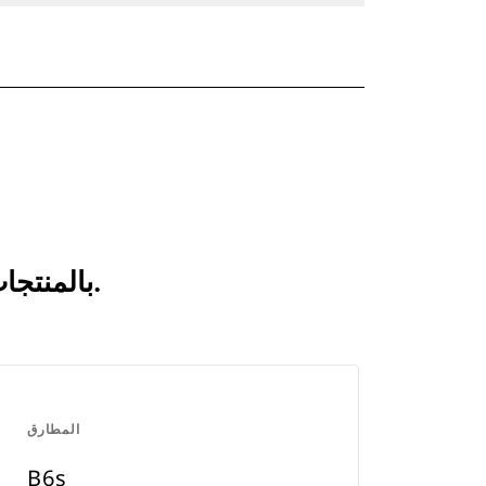
انظر كيف يقارن B6 بالمنتجات التي تتم مقارنتها بشكل متكرر.
المطارق
B6s