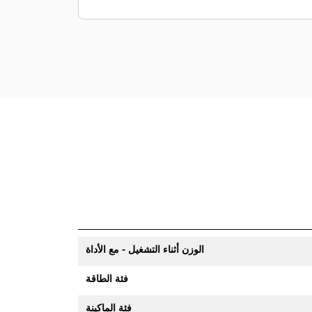
من كتائف التركيب تناسب تفضيلات قارنة
التوصيل أو التثبيت بمسمار.
الوزن أثناء التشغيل - مع الأداة
فئة الطاقة
فئة الماكينة