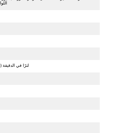
اللوا
40-70 لترًا في الدقيقة (10,6-18,5 جالونًا في الدقيقة)