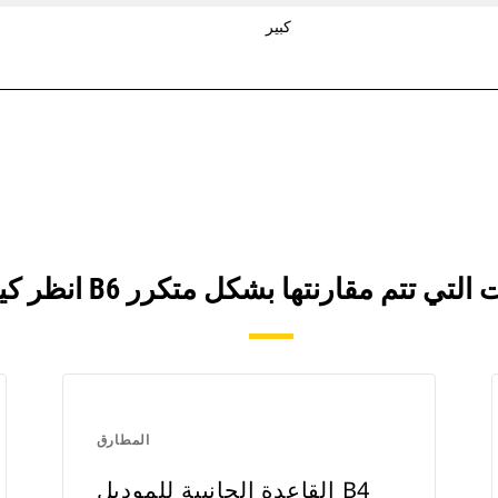
كبير
المطارق
القاعدة الجانبية للموديل B4