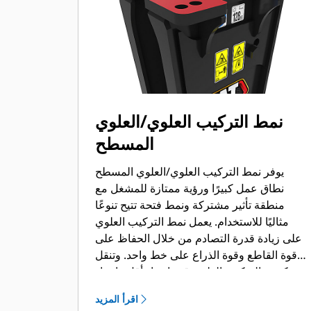
نمط التركيب العلوي/العلوي
المسطح
يوفر نمط التركيب العلوي/العلوي المسطح
نطاق عمل كبيرًا ورؤية ممتازة للمشغل مع
منطقة تأثير مشتركة ونمط فتحة تتيح تنوعًا
مثاليًا للاستخدام. يعمل نمط التركيب العلوي
على زيادة قدرة التصادم من خلال الحفاظ على
قوة القاطع وقوة الذراع على خط واحد. وتنقل
كتيفة التركيب العلوي قوة ارتداد أقل وإجهاد
انثناء أقل بكثير إلى نهاية الذراع، كما تتميز بتأثير
اقرأ المزيد
أقل على هياكل الماكينة. تتاح مجموعة كاملة