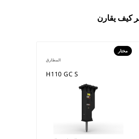
مختار
المطارق
H110 GC S