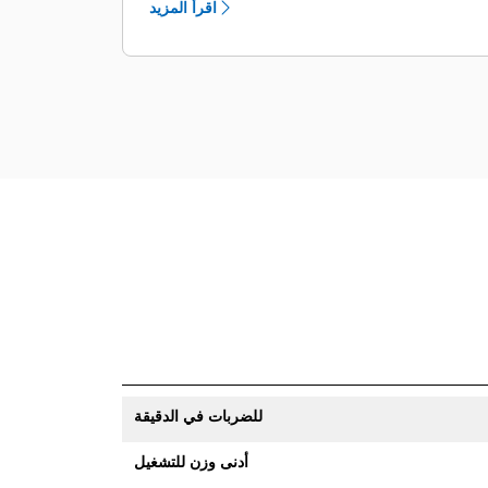
اقرأ المزيد
المزودة بخاصية تتبع للأصول تنبيهًا إذا
خرجت من حد الموقع الذي يمكن إعداده
بسهولة.
للضربات في الدقيقة
أدنى وزن للتشغيل