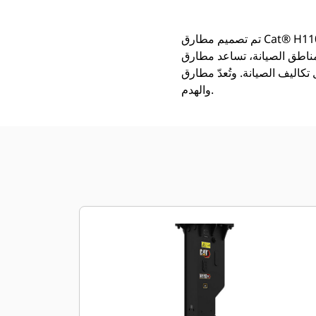
تم تصميم مطارق Cat® H110 GC S بطريقة تضمن المتانة في عمليات تكسير الصخور وهدم الخرسانة. بفضل المكونات
 Cat H110 GC S في زيادة الإنتاجية الإجمالية
ة. وتُعدّ مطارق Cat H110 GC S حلاً متعدد الاستخدامات للعديد من الأغراض، مثل تشييد الطرق وحفر الخنادق
والهدم.