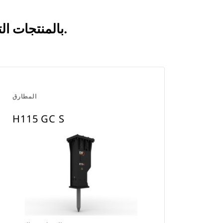
انظر كيف يقارن H110 GC S بالمنتجات التي تتم مقارنتها بشكل متكرر.
المطارق
H115 GC S