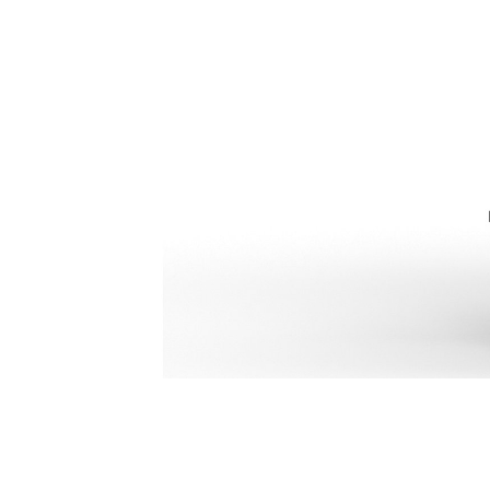
H110 GC S
مزايا
تغيير الموديل