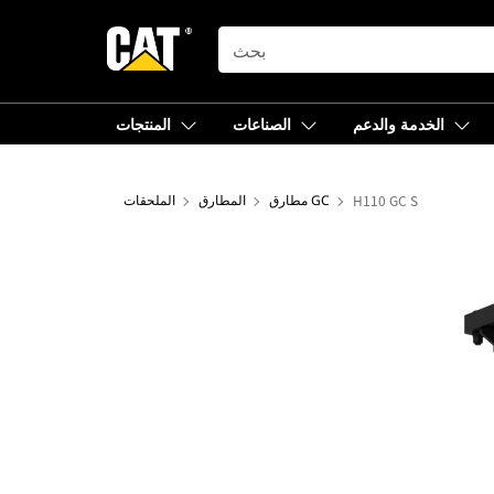
SEARCH
الخدمة والدعم
الصناعات
المنتجات
H110 GC S
مطارق GC
المطارق
الملحقات